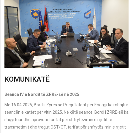
KOMUNIKATË
Seanca IV e Bordit të ZRRE-së në 2025
Më 16.04.2025, Bordi i Zyrës së Rregullatorit për Energji ka mbajtur
seancën e katërt për vitin 2025. Në këtë seancë, Bordi i ZRRE-së ka
shqyrtuar dhe aprovuar tarifat për shfrytëzimin e rrjetit të
transmetimit dhe tregut OST/OT, tarifat për shfrytëzimin e rrjetit