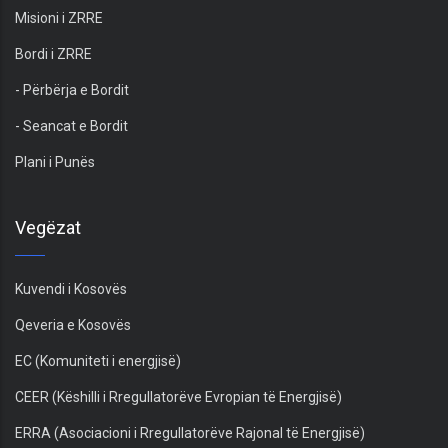
Misioni i ZRRE
Bordi i ZRRE
- Përbërja e Bordit
- Seancat e Bordit
Plani i Punës
Vegëzat
Kuvendi i Kosovës
Qeveria e Kosovës
EC (Komuniteti i energjisë)
CEER (Këshilli i Rregullatorëve Evropian të Energjisë)
ERRA (Asociacioni i Rregullatorëve Rajonal të Energjisë)