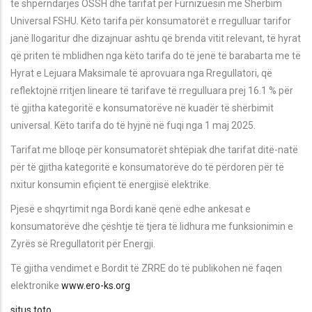
të shpërndarjes OSSH dhe tarifat për Furnizuesin me Shërbim
Universal FSHU. Këto tarifa për konsumatorët e rregulluar tarifor
janë llogaritur dhe dizajnuar ashtu që brenda vitit relevant, të hyrat
që priten të mblidhen nga këto tarifa do të jenë të barabarta me të
Hyrat e Lejuara Maksimale të aprovuara nga Rregullatori, që
reflektojnë rritjen lineare të tarifave të rregulluara prej 16.1 % për
të gjitha kategoritë e konsumatorëve në kuadër të shërbimit
universal. Këto tarifa do të hyjnë në fuqi nga 1 maj 2025.
Tarifat me blloqe për konsumatorët shtëpiak dhe tarifat ditë-natë
për të gjitha kategoritë e konsumatorëve do të përdoren për të
nxitur konsumin efiçient të energjisë elektrike.
Pjesë e shqyrtimit nga Bordi kanë qenë edhe ankesat e
konsumatorëve dhe çështje të tjera të lidhura me funksionimin e
Zyrës së Rregullatorit për Energji.
Të gjitha vendimet e Bordit të ZRRE do të publikohen në faqen
elektronike
www.ero-ks.org
situs toto