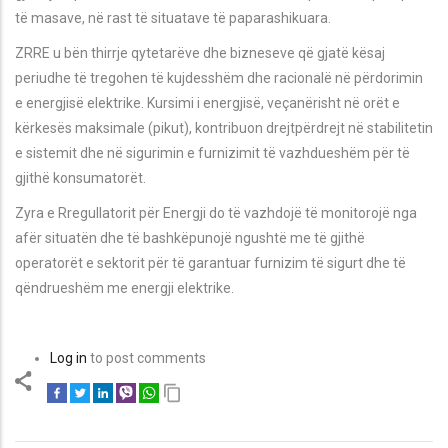
të masave, në rast të situatave të paparashikuara.
ZRRE u bën thirrje qytetarëve dhe bizneseve që gjatë kësaj
periudhe të tregohen të kujdesshëm dhe racionalë në përdorimin
e energjisë elektrike. Kursimi i energjisë, veçanërisht në orët e
kërkesës maksimale (pikut), kontribuon drejtpërdrejt në stabilitetin
e sistemit dhe në sigurimin e furnizimit të vazhdueshëm për të
gjithë konsumatorët.
Zyra e Rregullatorit për Energji do të vazhdojë të monitorojë nga
afër situatën dhe të bashkëpunojë ngushtë me të gjithë
operatorët e sektorit për të garantuar furnizim të sigurt dhe të
qëndrueshëm me energji elektrike.
Log in
to post comments