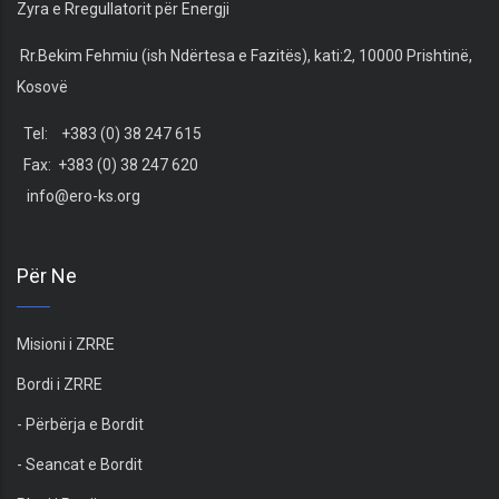
Zyra e Rregullatorit për Energji
Rr.Bekim Fehmiu (ish Ndërtesa e Fazitës), kati:2, 10000 Prishtinë,
Kosovë
Tel: +383 (0) 38 247 615
Fax: +383 (0) 38 247 620
info@ero-ks.org
Për Ne
Misioni i ZRRE
Bordi i ZRRE
- Përbërja e Bordit
- Seancat e Bordit