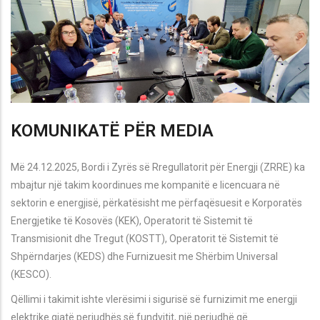
KOMUNIKATË PËR MEDIA
Më 24.12.2025, Bordi i Zyrës së Rregullatorit për Energji (ZRRE) ka
mbajtur një takim koordinues me kompanitë e licencuara në
sektorin e energjisë, përkatësisht me përfaqësuesit e Korporatës
Energjetike të Kosovës (KEK), Operatorit të Sistemit të
Transmisionit dhe Tregut (KOSTT), Operatorit të Sistemit të
Shpërndarjes (KEDS) dhe Furnizuesit me Shërbim Universal
(KESCO).
Qëllimi i takimit ishte vlerësimi i sigurisë së furnizimit me energji
elektrike gjatë periudhës së fundvitit, një periudhë që