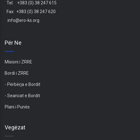
Tel: +383 (0) 38 247 615
Fax: +383 (0) 38 247 620
info@ero-ks.org
Për Ne
Misioni i ZRRE
Bordi i ZRRE
- Përbërja e Bordit
- Seancat e Bordit
Plani i Punës
Vegëzat