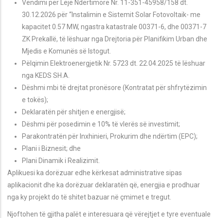
Vendimi p
ër
Leje Ndërtimore Nr. 11-351-45958/158 dt.
30.12.2026 për “Instalimin e Sistemit Solar Fotovoltaik-
me
kapacitet 0.57 MW,
ngastra katastrale 00371-6, dhe 00371-7
ZK Prekall
ë
, të lëshuar nga
Drejtoria për Planifikim Urban dhe
Mjedis e Komunës së Istogut
.
Pëlqimin Elektroenergjetik Nr. 5723 dt. 22.04.2025 të lëshuar
nga KEDS SH.A.
Dëshmi mbi të drejtat pronësore (Kontratat për shfrytëzimin
e tokës);
Deklaratën për shitjen e energjisë;
D
ëshmi
për posedimin e 10% të vlerës së investimit;
Parakontrat
ën për Inxhinieri, Prokurim dhe ndërtim (EPC);
Plani i Biznesit; dhe
Plani Dinamik i Realizimit.
Aplikuesi ka dorëzuar edhe kërkesat administrative sipas
aplikacionit dhe ka dorëzuar deklaratën që, energjia e prodhuar
nga ky projekt do të shitet bazuar në çmimet e tregut.
Njoftohen të gjitha palët e interesuara që vërejtjet e tyre eventuale