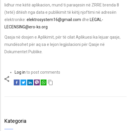
lidhur me këtë aplikacion, mund ti paraqesin në ZRRE brenda 8
(tetë) ditësh nga data e publikimit të këtij njoftimi në adresën
elektronike:
elektrosystem16@gmail.com
dhe
LEGAL-
LECENSING@ero-ks.org
Qasja në dosjen e Aplikimit, për të cilat Aplikuesi ka lejuar qasje,
mundësohet për aq sa e lejon legjislacioni për Qasje në
Dokumentet Publike.
Log in
to post comments
Kategoria