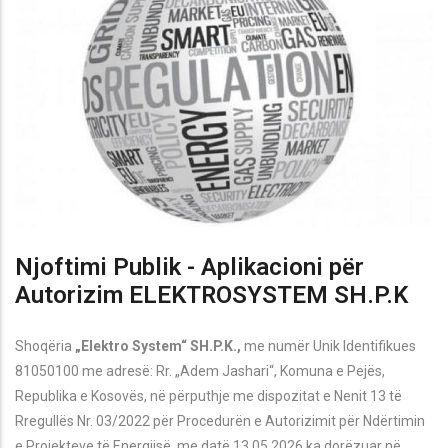
Njoftimi Publik - Aplikacioni për
Autorizim ELEKTROSYSTEM SH.P.K
Shoqëria
„Elektro System“ SH.P.K.,
me numër Unik Identifikues
81050100 me adresë: Rr. „Adem Jashari“, Komuna e Pej
ës,
Republika e Kosovës, në përputhje me dispozitat e Nenit 13 të
Rregullës Nr. 03/2022 për Procedurën e Autorizimit për Ndërtimin
e Projekteve të Energjisë, me datë 13.05.2026 ka dorëzuar në