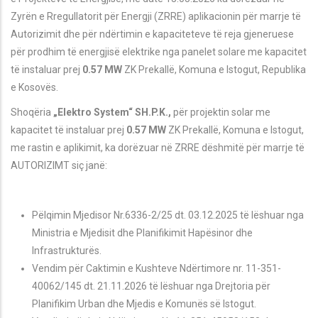
Zyrën e Rregullatorit për Energji (ZRRE) aplikacionin për marrje të
Autorizimit dhe për ndërtimin e kapaciteteve të reja gjeneruese
për prodhim të energjisë elektrike nga panelet solare me kapacitet
të instaluar prej
0.57 MW
ZK
Prekall
ë
, Komuna e Istogut
,
Republika
e Kosovës.
Shoqëria
„Elektro System“ SH.P.K.,
për projektin solar
me
kapacitet të instaluar prej
0.57 MW
ZK
Prekall
ë
, Komuna e Istogut
,
me rastin e aplikimit, ka dorëzuar në ZRRE dëshmitë për marrje të
AUTORIZIMT siç janë
:
Pëlqimin Mjedisor Nr.6336-2/25 dt. 03.12.2025 të lëshuar nga
Ministria e Mjedisit dhe Planifikimit Hapësinor dhe
Infrastrukturës.
Vendim p
ër Caktimin e Kushteve Ndërtimore nr. 11-351-
40062/145 dt. 21.11.2026
t
ë lëshuar nga Drejtoria për
Planifikim Urban dhe Mjedis e Komunës së Istogut.