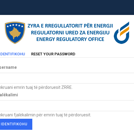
(TAB
IDENTIFIKOHU
RESET YOUR PASSWORD
Primary
AKTIVE)
abs
sername
kruani emrin tuaj të përdoruesit ZRRE.
jalëkalimi
kruani fjalëkalimin për emrin tuaj të përdoruesit.