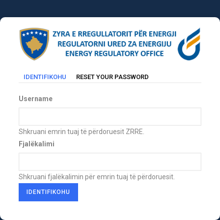
Skip
to
main
content
(TAB
IDENTIFIKOHU
RESET YOUR PASSWORD
Primary
AKTIVE)
tabs
Username
Shkruani emrin tuaj të përdoruesit ZRRE.
Fjalëkalimi
Shkruani fjalëkalimin për emrin tuaj të përdoruesit.