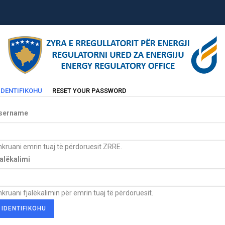
(TAB
IDENTIFIKOHU
RESET YOUR PASSWORD
Primary
AKTIVE)
abs
sername
kruani emrin tuaj të përdoruesit ZRRE.
jalëkalimi
kruani fjalëkalimin për emrin tuaj të përdoruesit.