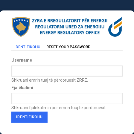
Skip
to
main
content
(TAB
IDENTIFIKOHU
RESET YOUR PASSWORD
Primary
AKTIVE)
tabs
Username
Shkruani emrin tuaj të përdoruesit ZRRE.
Fjalëkalimi
Shkruani fjalëkalimin për emrin tuaj të përdoruesit.