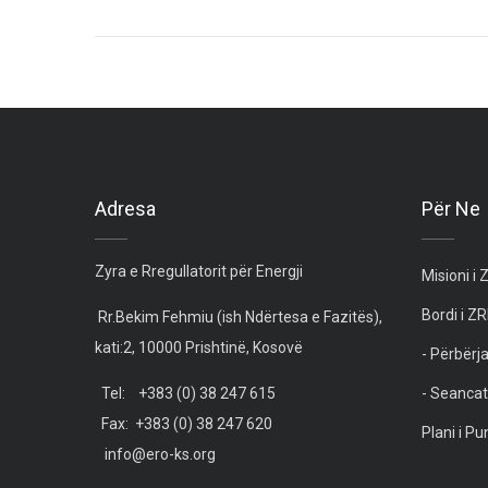
Adresa
Për Ne
Zyra e Rregullatorit për Energji
Misioni i
Bordi i Z
Rr.Bekim Fehmiu (ish Ndërtesa e Fazitës),
kati:2, 10000 Prishtinë, Kosovë
- Përbërja
Tel: +383 (0) 38 247 615
- Seancat
Fax: +383 (0) 38 247 620
Plani i P
info@ero-ks.org