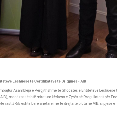
teteve Lëshuese të Certifikatave të Origjinës - AIB
 mbajtur Asambleja e Përgjithshme të Shoqatës e Entiteteve Lëshuese 
– AIB), meqë rast është miratuar kërkesa e Zyrës së Rregullatorit për Ener
ë rast ZRrE është bërë anëtare me të drejta të plota në AIB, si pjesë e