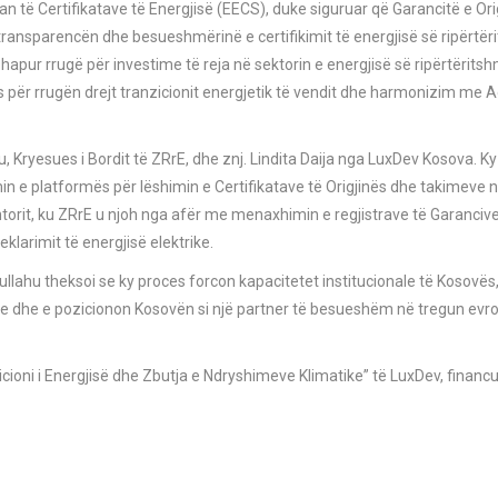
të Certifikatave të Energjisë (EECS), duke siguruar që Garancitë e Ori
t transparencën dhe besueshmërinë e certifikimit të energjisë së ripërtër
pur rrugë për investime të reja në sektorin e energjisë së ripërtërits
për rrugën drejt tranzicionit energjetik të vendit dhe harmonizim me A
 Kryesues i Bordit të ZRrE, dhe znj. Lindita Daija nga LuxDev Kosova. Ky
in e platformës për lëshimin e Certifikatave të Origjinës dhe takimeve 
ntorit, ku ZRrE u njoh nga afër me menaxhimin e regjistrave të Garancive
klarimit të energjisë elektrike.
jzullahu theksoi se ky proces forcon kapacitetet institucionale të Kosovës, 
hme dhe e pozicionon Kosovën si një partner të besueshëm në tregun evro
cioni i Energjisë dhe Zbutja e Ndryshimeve Klimatike” të LuxDev, financ