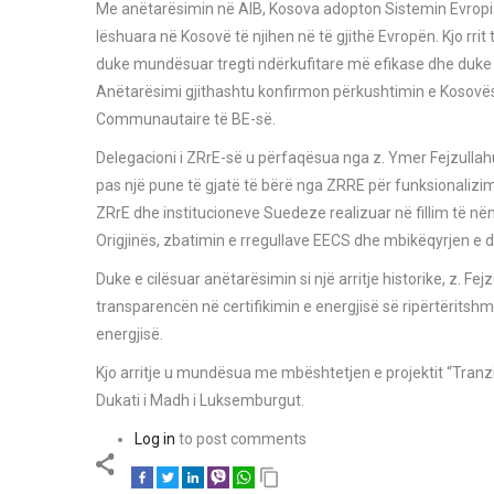
Me anëtarësimin në AIB, Kosova adopton Sistemin Evropian 
lëshuara në Kosovë të njihen në të gjithë Evropën. Kjo rri
duke mundësuar tregti ndërkufitare më efikase dhe duke ha
Anëtarësimi gjithashtu konfirmon përkushtimin e Kosovës 
Communautaire të BE-së.
Delegacioni i ZRrE-së u përfaqësua nga z. Ymer Fejzullahu,
pas një pune të gjatë të bërë nga ZRRE për funksionalizim
ZRrE dhe institucioneve Suedeze realizuar në fillim të në
Origjinës, zbatimin e rregullave EECS dhe mbikëqyrjen e de
Duke e cilësuar anëtarësimin si një arritje historike, z. Fe
transparencën në certifikimin e energjisë së ripërtërits
energjisë.
Kjo arritje u mundësua me mbështetjen e projektit “Tranzi
Dukati i Madh i Luksemburgut.
Log in
to post comments