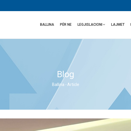
Main
navigation
BALLINA
PËR NE
LEGJISLACIONI
LAJMET
Blog
Ballina
-
Article
Breadcrumb