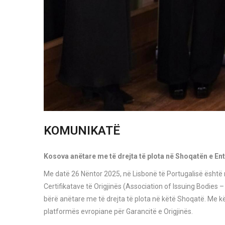
KOMUNIKATË
Kosova anëtare me të drejta të plota në Shoqatën e Enti
Me datë 26 Nëntor 2025, në Lisbonë të Portugalisë është
Certifikatave të Origjinës (Association of Issuing Bodies 
bërë anëtare me të drejta të plota në këtë Shoqatë. Me kët
platformës evropiane për Garancitë e Origjinës.