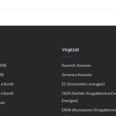
Vegëzat
 ZRRE
Kuvendi i Kosovës
RRE
Qeveria e Kosovës
 e Bordit
EC (Komuniteti i energjisë)
 e Bordit
CEER (Këshilli i Rregullatorëve Ev
Energjisë)
unës
ERRA (Asociacioni i Rregullatorë