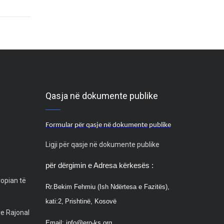
Qasja në dokumente publike
Formular për qasje në dokumente publike
Ligji për qasje në dokumente publike
për dërgimin e Adresa kërkesës :
ropian të
Rr.
Bekim Fehmiu (Ish Ndërtesa e Fazitës),
kati:2,
Prishtinë, Kosovë
ve Rajonal
Email:
info@ero-ks.org