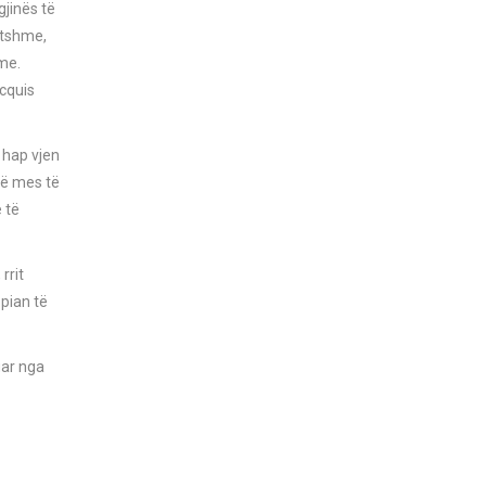
gjinës të
itshme,
hme.
cquis
 hap vjen
në mes të
 të
rrit
pian të
uar nga