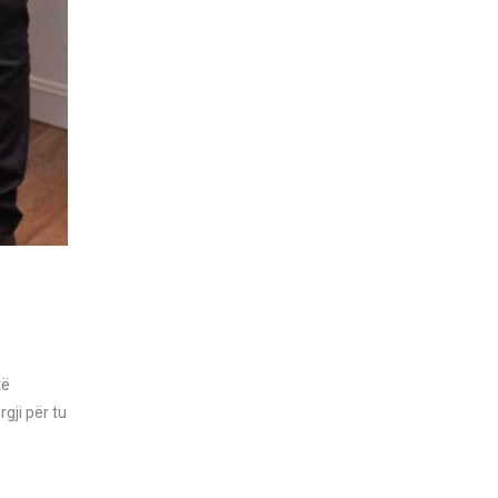
të
gji për tu