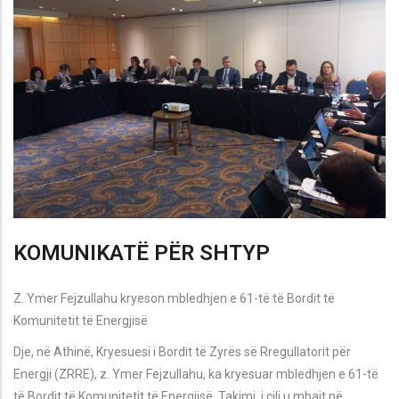
KOMUNIKATË PËR SHTYP
Z. Ymer Fejzullahu kryeson mbledhjen e 61-të të Bordit të
Komunitetit të Energjisë
Dje, në Athinë, Kryesuesi i Bordit të Zyrës së Rregullatorit për
Energji (ZRRE), z. Ymer Fejzullahu, ka kryesuar mbledhjen e 61-të
të Bordit të Komunitetit të Energjisë. Takimi, i cili u mbajt në