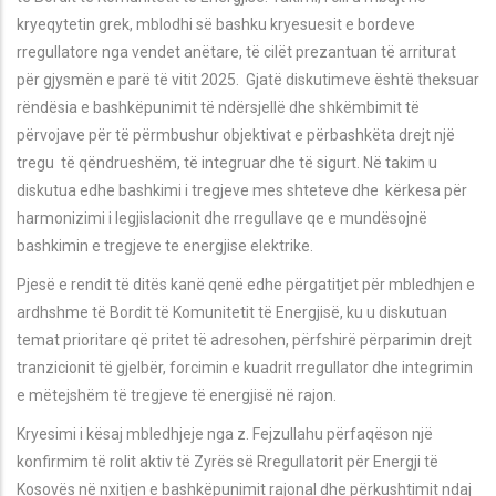
kryeqytetin grek, mblodhi së bashku kryesuesit e bordeve
rregullatore nga vendet anëtare, të cilët prezantuan të arriturat
për gjysmën e parë të vitit 2025. Gjatë diskutimeve është theksuar
rëndësia e bashkëpunimit të ndërsjellë dhe shkëmbimit të
përvojave për të përmbushur objektivat e përbashkëta drejt një
tregu të qëndrueshëm, të integruar dhe të sigurt. Në takim u
diskutua edhe bashkimi i tregjeve mes shteteve dhe kërkesa për
harmonizimi i legjislacionit dhe rregullave qe e mundësojnë
bashkimin e tregjeve te energjise elektrike.
Pjesë e rendit të ditës kanë qenë edhe përgatitjet për mbledhjen e
ardhshme të Bordit të Komunitetit të Energjisë, ku u diskutuan
temat prioritare që pritet të adresohen, përfshirë përparimin drejt
tranzicionit të gjelbër, forcimin e kuadrit rregullator dhe integrimin
e mëtejshëm të tregjeve të energjisë në rajon.
Kryesimi i kësaj mbledhjeje nga z. Fejzullahu përfaqëson një
konfirmim të rolit aktiv të Zyrës së Rregullatorit për Energji të
Kosovës në nxitjen e bashkëpunimit rajonal dhe përkushtimit ndaj