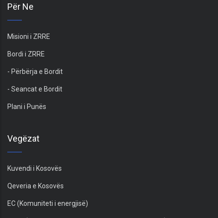
Për Ne
Misioni i ZRRE
Bordi i ZRRE
- Përbërja e Bordit
- Seancat e Bordit
Plani i Punës
Vegëzat
Kuvendi i Kosovës
Qeveria e Kosovës
EC (Komuniteti i energjisë)