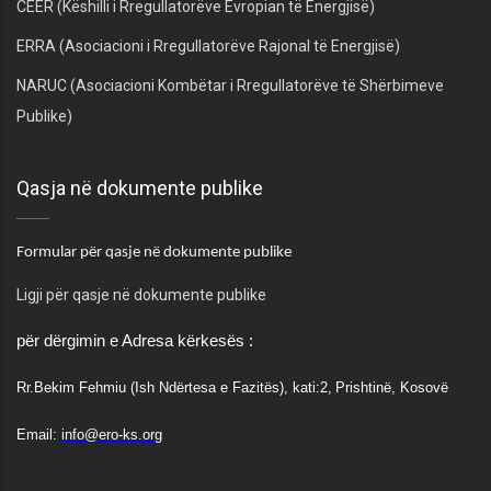
CEER (Këshilli i Rregullatorëve Evropian të Energjisë)
ERRA (Asociacioni i Rregullatorëve Rajonal të Energjisë)
NARUC (Asociacioni Kombëtar i Rregullatorëve të Shërbimeve
Publike)
Qasja në dokumente publike
Formular për qasje në dokumente publike
Ligji për qasje në dokumente publike
për dërgimin e Adresa kërkesës :
Rr.
Bekim Fehmiu (Ish Ndërtesa e Fazitës), kati:2,
Prishtinë, Kosovë
Email:
info@ero-ks.org