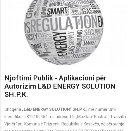
Njoftimi Publik - Aplikacioni për
Autorizim L&D ENERGY SOLUTION
SH.P.K.
Shoqëria
„L&D ENERGY SOLUTION“ SH.P.K.,
me numër Unik
Identifikues 812109454 me adresë: Rr. „Mazllam Kastrati, Tranziti i
Vjet
ër
“ pn, Komuna e Prizrenit
,
Republika e Kosovës, në përputhje