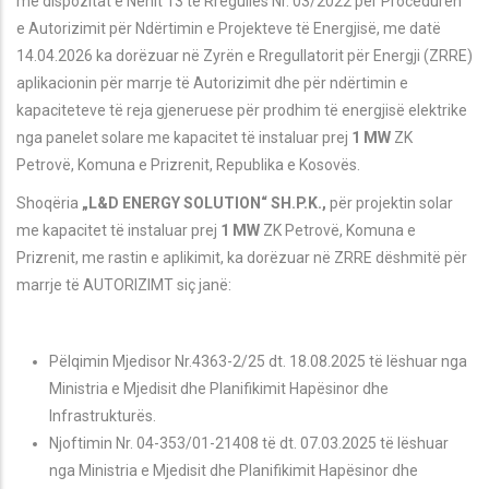
me dispozitat e Nenit 13 të Rregullës Nr. 03/2022 për Procedurën
e Autorizimit për Ndërtimin e Projekteve të Energjisë, me datë
14.04.2026 ka dorëzuar në Zyrën e Rregullatorit për Energji (ZRRE)
aplikacionin për marrje të Autorizimit dhe për ndërtimin e
kapaciteteve të reja gjeneruese për prodhim të energjisë elektrike
nga panelet solare me kapacitet të instaluar prej
1 MW
ZK
Petrov
ë
, Komuna e Prizrenit
,
Republika e Kosovës.
Shoqëria
„L&D ENERGY SOLUTION“ SH.P.K.,
për projektin solar
me kapacitet të instaluar prej
1 MW
ZK
Petrov
ë
, Komuna e
Prizrenit
, me rastin e aplikimit, ka dorëzuar në ZRRE dëshmitë për
marrje të AUTORIZIMT siç janë
:
Pëlqimin Mjedisor Nr.4363-2/25 dt. 18.08.2025 të lëshuar nga
Ministria e Mjedisit dhe Planifikimit Hapësinor dhe
Infrastrukturës.
Njoftimin Nr. 04-353/01-21408 t
ë dt. 07.03.2025
të lëshuar
nga Ministria e Mjedisit dhe Planifikimit Hapësinor dhe