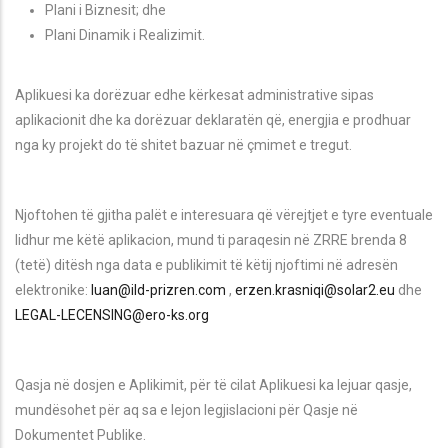
Plani i Biznesit; dhe
Plani Dinamik i Realizimit.
Aplikuesi ka dorëzuar edhe kërkesat administrative sipas
aplikacionit dhe ka dorëzuar deklaratën që, energjia e prodhuar
nga ky projekt do të shitet bazuar në çmimet e tregut.
Njoftohen të gjitha palët e interesuara që vërejtjet e tyre eventuale
lidhur me këtë aplikacion, mund ti paraqesin në ZRRE brenda 8
(tetë) ditësh nga data e publikimit të këtij njoftimi në adresën
elektronike:
luan@ild-prizren.com
,
erzen.krasniqi@solar2.eu
dhe
LEGAL-LECENSING@ero-ks.org
Qasja në dosjen e Aplikimit, për të cilat Aplikuesi ka lejuar qasje,
mundësohet për aq sa e lejon legjislacioni për Qasje në
Dokumentet Publike.