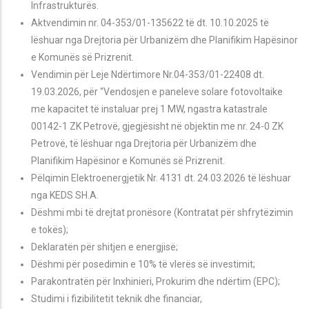
Infrastrukturës.
Aktvendimin nr. 04-353/01-135622 t
ë dt. 10.10.2025
të
lëshuar nga Drejtoria p
ër Urbanizëm dhe Planifikim Hapësinor
e
Komunës së Prizrenit
.
Vendimin p
ër
Leje Ndërtimore Nr.04-353/01-22408 dt.
19.03.2026, për “Vendosjen e paneleve solare fotovoltaike
me kapacitet të instaluar
prej 1 MW, ngastra katastrale
00142-1 ZK Petrov
ë, gjegjësisht në objektin me nr. 24-0 ZK
Petrovë
, të lëshuar nga Drejtoria p
ër Urbanizëm dhe
Planifikim Hapësinor e
Komunës së Prizrenit.
Pëlqimin Elektroenergjetik Nr. 4131 dt. 24.03.2026 të lëshuar
nga KEDS SH.A.
Dëshmi mbi të drejtat pronësore (Kontratat për shfrytëzimin
e tokës);
Deklaratën për shitjen e energjisë;
D
ëshmi
për posedimin e 10% të vlerës së investimit;
Parakontrat
ën për Inxhinieri, Prokurim dhe ndërtim (EPC);
Studimi i fizibilitetit teknik dhe financiar,