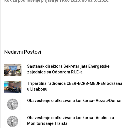
Rok za podnošenje prijava je 19.06.2026. do 03.07.2026.
Nedavni Postovi
Sastanak direktora Sekretarijata Energetske
zajednice sa Odborom RUE-a
Tripartitna radionica CEER-ECRB-MEDREG održana
u Lisabonu
Obavestenje o otkazivanu konkursa- Vozac/Domar
Obavestenje o otkazivanu konkursa- Analist za
Monitorisanje Trzista