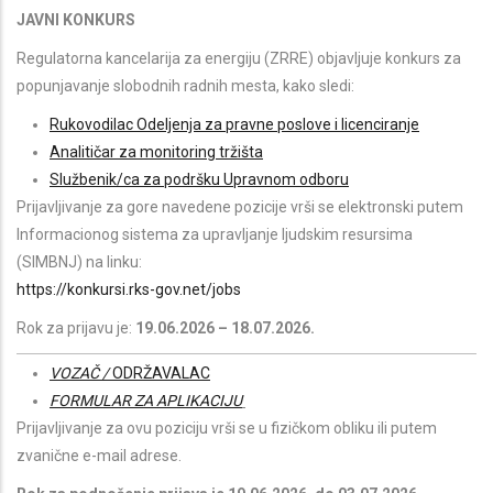
JAVNI KONKURS
Regulatorna kancelarija za energiju (ZRRE) objavljuje konkurs za
popunjavanje slobodnih radnih mesta, kako sledi:
Rukovodilac Odeljenja za pravne poslove i licenciranje
Analitičar za monitoring tržišta
Službenik/ca za podršku Upravnom odboru
Prijavljivanje za gore navedene pozicije vrši se elektronski putem
Informacionog sistema za upravljanje ljudskim resursima
(SIMBNJ) na linku:
https://konkursi.rks-gov.net/jobs
Rok za prijavu je:
19.06.2026 – 18.07.2026.
VOZAČ /
ODRŽAVALAC
FORMULAR ZA APLIKACIJU
Prijavljivanje za ovu poziciju vrši se u fizičkom obliku ili putem
zvanične e-mail adrese.