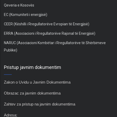
Qeveria e Kosovës
EC (Komuniteti i energjisë)
CEER (Këshilli i Rregullatorëve Evropian të Energjisë)
ERRA (Asociacioni i Rregullatorëve Rajonal të Energjisë)
NARUC (Asociacioni Kombëtar i Rregullatorëve të Shërbimeve
Publike)
Pristup javnim dokumentim
Zakon o Uvidu u Javnim Dokumentima
Obrazac za javnim dokumentima
Zahtev za pristup na javnim dokumentima
Adresa: