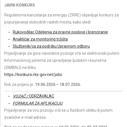
JAVNI KONKURS
Regulatorna kancelarija za energiju (ZRRE) objavljuje konkurs za
popunjavanje slobodnih radnih mesta, kako sledi:
Rukovodilac Odeljenja za pravne poslove i licenciranje
Analitičar za monitoring tržišta
Službenik/ca za podršku Upravnom odboru
Prijavljivanje za gore navedene pozicije vrši se elektronski putem
Informacionog sistema za upravljanje ljudskim resursima
(SIMBNJ) na linku:
https://konkursi.rks-gov.net/jobs
Rok za prijavu je:
19.06.2026 – 18.07.2026.
VOZAČ /
ODRŽAVALAC
FORMULAR ZA APLIKACIJU
Prijavljivanje za ovu poziciju vrši se u fizičkom obliku ili putem
zvanične e-mail adrese.