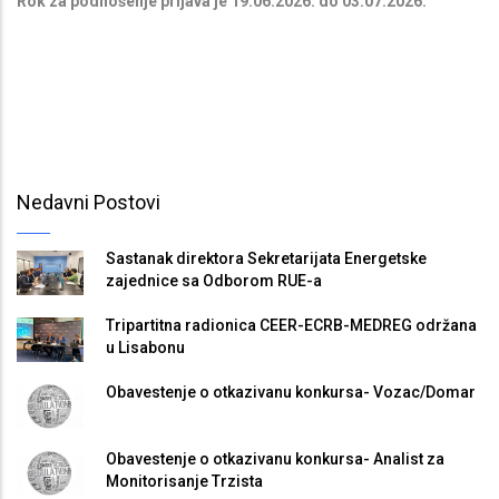
Rok za podnošenje prijava je 19.06.2026. do 03.07.2026.
Nedavni Postovi
Sastanak direktora Sekretarijata Energetske
zajednice sa Odborom RUE-a
Tripartitna radionica CEER-ECRB-MEDREG održana
u Lisabonu
Obavestenje o otkazivanu konkursa- Vozac/Domar
Obavestenje o otkazivanu konkursa- Analist za
Monitorisanje Trzista