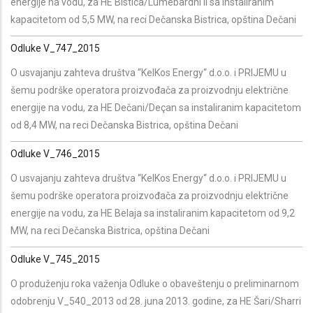
energije na vodu, za HE Bistica/Lumëbardhi II sa instaliranim
kapacitetom od 5,5 MW, na reci Dečanska Bistrica, opština Dečani
Odluke V_747_2015
O usvajanju zahteva društva “KelKos Energy“ d.o.o. i PRIJEMU u
šemu podrške operatora proizvođača za proizvodnju električne
energije na vodu, za HE Dečani/Deçan sa instaliranim kapacitetom
od 8,4 MW, na reci Dečanska Bistrica, opština Dečani
Odluke V_746_2015
O usvajanju zahteva društva “KelKos Energy“ d.o.o. i PRIJEMU u
šemu podrške operatora proizvođača za proizvodnju električne
energije na vodu, za HE Belaja sa instaliranim kapacitetom od 9,2
MW, na reci Dečanska Bistrica, opština Dečani
Odluke V_745_2015
O produženju roka važenja Odluke o obaveštenju o preliminarnom
odobrenju V_540_2013 od 28. juna 2013. godine, za HE Šari/Sharri