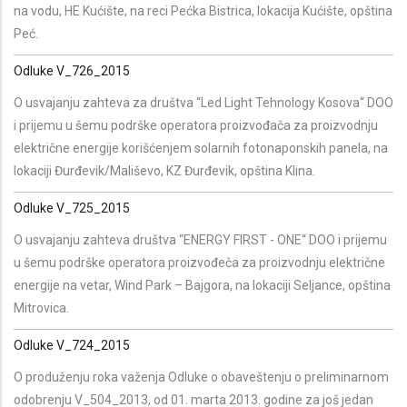
na vodu, HE Kućište, na reci Pećka Bistrica, lokacija Kućište, opština
Peć.
Odluke V_726_2015
O usvajanju zahteva za društva “Led Light Tehnology Kosova“ DOO
i prijemu u šemu podrške operatora proizvođača za proizvodnju
električne energije korišćenjem solarnih fotonaponskih panela, na
lokaciji Đurđevik/Mališevo, KZ Đurđevik, opština Klina.
Odluke V_725_2015
O usvajanju zahteva društva “ENERGY FIRST - ONE“ DOO i prijemu
u šemu podrške operatora proizvođeča za proizvodnju električne
energije na vetar, Wind Park – Bajgora, na lokaciji Seljance, opština
Mitrovica.
Odluke V_724_2015
O produženju roka važenja Odluke o obaveštenju o preliminarnom
odobrenju V_504_2013, od 01. marta 2013. godine za još jedan