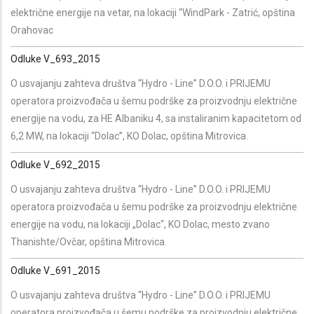
električne energije na vetar, na lokaciji “WindPark - Zatrić, opština
Orahovac
Odluke V_693_2015
O usvajanju zahteva društva “Hydro - Line” D.O.O. i PRIJEMU
operatora proizvođača u šemu podrške za proizvodnju električne
energije na vodu, za HE Albaniku 4, sa instaliranim kapacitetom od
6,2 MW, na lokaciji “Dolac”, KO Dolac, opština Mitrovica.
Odluke V_692_2015
O usvajanju zahteva društva “Hydro - Line” D.O.O. i PRIJEMU
operatora proizvođača u šemu podrške za proizvodnju električne
energije na vodu, na lokaciji „Dolac“, KO Dolac, mesto zvano
Thanishte/Ovčar, opština Mitrovica.
Odluke V_691_2015
O usvajanju zahteva društva “Hydro - Line” D.O.O. i PRIJEMU
operatora proizvođača u šemu podrške za proizvodnju električne