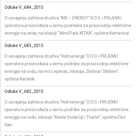
Odluke V_684_2015
O usvajanju zahteva društva “AIR – ENERGY“ D.O.O. i PRIJEMU
operatora proizvođača u šemu podršeke za proizvodnju električne
energije na vetar, na lokaciji “Wind Park-KITKA”, opština Kamenica.
Odluke V_683_2015
O usvajanju zahteva društva “Hidroenergji“ D.O.O. i PRIJEMU
operatora proizvođača u šemu podrške za proizvodnju električne
energije na vodu, na reci Lepenac, lokacija „Slatina/ Sllatinë“,
opština Kačanik.
Odluke V_682_2015
O usvajanju zahteva društva “Hidroenergji“ D.O.O. i PRIJEMU
operatora proizvođača u šemu podrške za proizvodnju električne
energije na vodu, lokacija “Kisela Voda/Uji i Thartë”, opština Elez
Han.