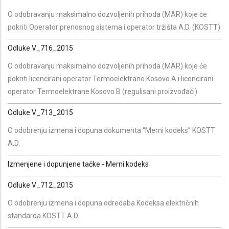
O odobravanju maksimalno dozvoljenih prihoda (MAR) koje će
pokriti Operator prenosnog sistema i operator tržišta A.D. (KOSTT)
Odluke V_716_2015
O odobravanju maksimalno dozvoljenih prihoda (MAR) koje će
pokriti licencirani operator Termoelektrane Kosovo A i licencirani
operator Termoelektrane Kosovo B (regulisani proizvođači)
Odluke V_713_2015
O odobrenju izmena i dopuna dokumenta “Merni kodeks” KOSTT
A.D.
Izmenjene i dopunjene tačke - Merni kodeks
Odluke V_712_2015
O odobrenju izmena i dopuna odredaba Kodeksa električnih
standarda KOSTT A.D.