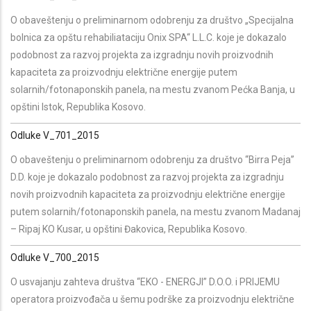
O obaveštenju o preliminarnom odobrenju za društvo „Specijalna
bolnica za opštu rehabiliataciju Onix SPA“ L.L.C. koje je dokazalo
podobnost za razvoj projekta za izgradnju novih proizvodnih
kapaciteta za proizvodnju električne energije putem
solarnih/fotonaponskih panela, na mestu zvanom Pećka Banja, u
opštini Istok, Republika Kosovo.
Odluke V_701_2015
O obaveštenju o preliminarnom odobrenju za društvo “Birra Peja”
D.D. koje je dokazalo podobnost za razvoj projekta za izgradnju
novih proizvodnih kapaciteta za proizvodnju električne energije
putem solarnih/fotonaponskih panela, na mestu zvanom Madanaj
– Ripaj KO Kusar, u opštini Đakovica, Republika Kosovo.
Odluke V_700_2015
O usvajanju zahteva društva “EKO - ENERGJI” D.O.O. i PRIJEMU
operatora proizvođača u šemu podrške za proizvodnju električne