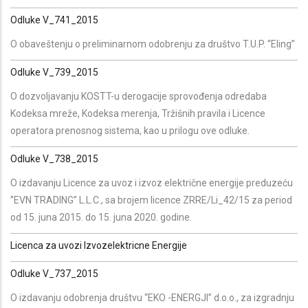
Odluke V_741_2015
O obaveštenju o preliminarnom odobrenju za društvo T.U.P. “Eling”
Odluke V_739_2015
O dozvoljavanju KOSTT-u derogacije sprovođenja odredaba
Kodeksa mreže, Kodeksa merenja, Tržišnih pravila i Licence
operatora prenosnog sistema, kao u prilogu ove odluke.
Odluke V_738_2015
O izdavanju Licence za uvoz i izvoz električne energije preduzeću
‘’EVN TRADING’’ L.L.C., sa brojem licence ZRRE/Li_42/15 za period
od 15. juna 2015. do 15. juna 2020. godine.
Licenca za uvozi Izvozelektricne Energije
Odluke V_737_2015
O izdavanju odobrenja društvu “EKO -ENERGJI” d.o.o., za izgradnju