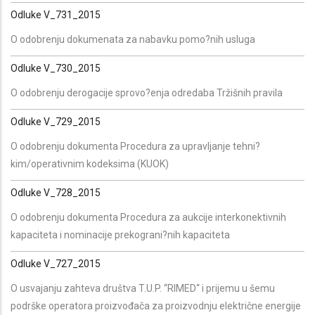
Odluke V_731_2015
O odobrenju dokumenata za nabavku pomo?nih usluga
Odluke V_730_2015
O odobrenju derogacije sprovo?enja odredaba Tržišnih pravila
Odluke V_729_2015
O odobrenju dokumenta Procedura za upravljanje tehni?
kim/operativnim kodeksima (KUOK)
Odluke V_728_2015
O odobrenju dokumenta Procedura za aukcije interkonektivnih
kapaciteta i nominacije prekograni?nih kapaciteta
Odluke V_727_2015
O usvajanju zahteva društva T.U.P. “RIMED“ i prijemu u šemu
podrške operatora proizvođača za proizvodnju električne energije