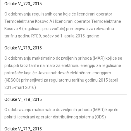
Odluke V_720_2015
O odobravanju regulisanih cena koje će licencirani operator
Termoelektrane Kosovo A i licencirani operator Termoelektrane
Kosovo B (regulisani proizvođači) primenjivati za relevantnu
tarifnu godinu RTE9, počev od 1. aprila 2015. godine
Odluke V_719_2015
O odobravanju maksimalno dozvoljenih prihoda (MAR) koji će se
prikupiti kroz tarife na malo za električnu energiju za regulisane
potrošače koje će Javni snabdevač električnom energijom
(KESCO) primenjivati za regulatornu tarifnu godinu 2015 (april
2015-mart 2016)
Odluke V_718_2015
O odobravanju maksimalno dozvoljenih prihoda (MAR) koje će
pokriti licencirani operator distributivnog sistema (ODS)
Odluke V_717_2015