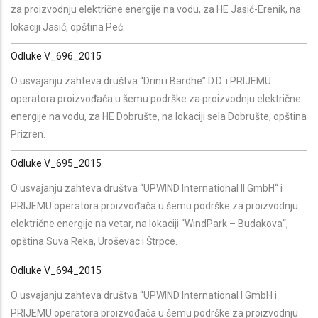
za proizvodnju električne energije na vodu, za HE Jasić-Erenik, na
lokaciji Jasić, opština Peć.
Odluke V_696_2015
O usvajanju zahteva društva “Drini i Bardhë” D.D. i PRIJEMU
operatora proizvođača u šemu podrške za proizvodnju električne
energije na vodu, za HE Dobrušte, na lokaciji sela Dobrušte, opština
Prizren.
Odluke V_695_2015
O usvajanju zahteva društva “UPWIND International II GmbH“ i
PRIJEMU operatora proizvođača u šemu podrške za proizvodnju
električne energije na vetar, na lokaciji “WindPark – Budakova“,
opština Suva Reka, Uroševac i Štrpce.
Odluke V_694_2015
O usvajanju zahteva društva “UPWIND International I GmbH i
PRIJEMU operatora proizvođača u šemu podrške za proizvodnju