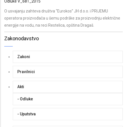
Odluke V_681_2015
O usvajanju zahteva društva “Eurokos” JH d.o.o. i PRIJEMU
operatora proizvođača u šemu podrške za proizvodnju električne
energije na vodu, na reci Restelica, opština Dragaš.
Zakonodavstvo
Zakoni
Pravilnici
Akti
- Odluke
- Uputstva