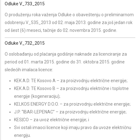
Odluke V_733_2015
O produženju roka važenja Odluke o obaveštenju o preliminarnom
odobrenju V_535_2013 od 02. maja 2013. godine za još jedan rok
od šest (6) meseci, tačnije do 02. novembra 2015. godine.
Odluke V_732_2015
O oslobađanju od plaćanja godišnje naknade za licenciranje za
period od 01. marta 2015. godine do 31. oktobra 2015. godine
sledećih imalaca licence:
KEK A.D. TE Kosovo A – za proizvodnju električne energije;
KEK A.D. TE Kosovo B – za proizvodnju električne i toplotne
energije (kogeneraciju);
KELKOS ENERGY D.O.O. – za proizvodnju električne energije;
J.P. “IBAR-LEPENAC” – za proizvodnju električne energije;
KES|CO – za uvoz električne energije; i
Svi ostali imaoci licence koji imaju pravo da uvoze električnu
energiju.