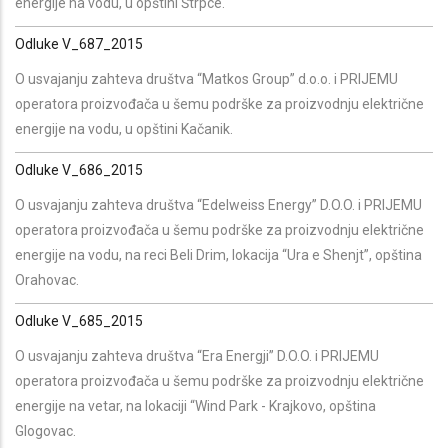
energije na vodu, u opštini Štrpce.
Odluke V_687_2015
O usvajanju zahteva društva “Matkos Group” d.o.o. i PRIJEMU
operatora proizvođača u šemu podrške za proizvodnju električne
energije na vodu, u opštini Kačanik.
Odluke V_686_2015
O usvajanju zahteva društva “Edelweiss Energy” D.O.O. i PRIJEMU
operatora proizvođača u šemu podrške za proizvodnju električne
energije na vodu, na reci Beli Drim, lokacija “Ura e Shenjt”, opština
Orahovac.
Odluke V_685_2015
O usvajanju zahteva društva “Era Energji” D.O.O. i PRIJEMU
operatora proizvođača u šemu podrške za proizvodnju električne
energije na vetar, na lokaciji “Wind Park - Krajkovo, opština
Glogovac.