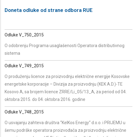
Doneta odluke od strane odbora RUE
Odluke V_750_2015
O odobrenju Programa usaglašenosti Operatora distributivnog
sistema
Odluke V_749_2015
O produženju licence za proizvodnju električne energije Kosovske
energetske korporacije – Divizija za proizvodnju (KEK A.D.)-TE
Kosovo A, sa brojem licence ZRRE/Li_05/13_A, za period od 04.
oktobra 2015. do 04. oktobra 2016. godine
Odluke V_748_2015
O usvajanju zahteva društva “KelKos Energy“ d.o.o. i PRIJEMU u
šemu podrške operatora proizvođača za proizvodnju električne