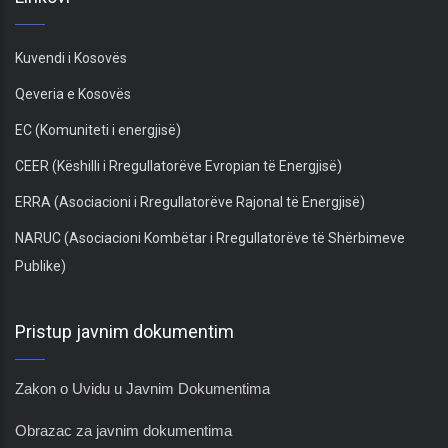
Kuvendi i Kosovës
Qeveria e Kosovës
EC (Komuniteti i energjisë)
CEER (Këshilli i Rregullatorëve Evropian të Energjisë)
ERRA (Asociacioni i Rregullatorëve Rajonal të Energjisë)
NARUC (Asociacioni Kombëtar i Rregullatorëve të Shërbimeve
Publike)
Pristup javnim dokumentim
Zakon o Uvidu u Javnim Dokumentima
Obrazac za javnim dokumentima