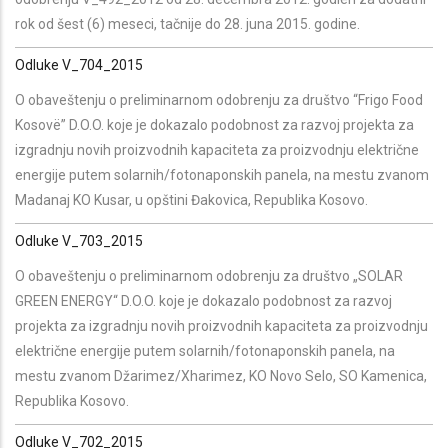
rok od šest (6) meseci, tačnije do 28. juna 2015. godine.
Odluke V_704_2015
O obaveštenju o preliminarnom odobrenju za društvo “Frigo Food
Kosovë” D.O.O. koje je dokazalo podobnost za razvoj projekta za
izgradnju novih proizvodnih kapaciteta za proizvodnju električne
energije putem solarnih/fotonaponskih panela, na mestu zvanom
Madanaj KO Kusar, u opštini Đakovica, Republika Kosovo.
Odluke V_703_2015
O obaveštenju o preliminarnom odobrenju za društvo „SOLAR
GREEN ENERGY“ D.O.O. koje je dokazalo podobnost za razvoj
projekta za izgradnju novih proizvodnih kapaciteta za proizvodnju
električne energije putem solarnih/fotonaponskih panela, na
mestu zvanom Džarimez/Xharimez, KO Novo Selo, SO Kamenica,
Republika Kosovo.
Odluke V_702_2015