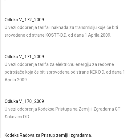
Odluka V_172_2009
U vezi odobrenja tarifa i naknada za transmisiju koje če biti
srovođene od strane KOSTT-D.D. od dana 1 Aprila 2009.
Odluka V_171_2009
U vezi odobrenja tarifa za električnu energiju za redovne
potrošače koja če biti sprovođena od strane KEK D.D. od dana 1
Aprila 2009.
Odluka V_170_2009
U vezi odobrenja Kodeksa Pristupa na Zemlji i Zgradama GT
Đakovica D.D.
Kodeks Radova za Pristup zemlji i zgradama.