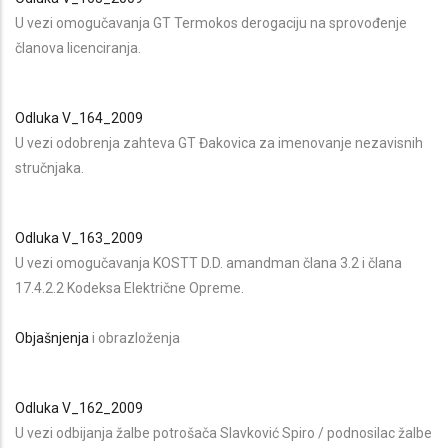
U vezi omogučavanja GT Termokos derogaciju na sprovođenje
članova licenciranja.
Odluka V_164_2009
U vezi odobrenja zahteva GT Đakovica za imenovanje nezavisnih
stručnjaka.
Odluka V_163_2009
U vezi omogučavanja KOSTT D.D. amandman člana 3.2 i člana
17.4.2.2 Kodeksa Električne Opreme.
Objašnjenja
i obrazloženja
Odluka V_162_2009
U vezi odbijanja žalbe potrošača Slavković Spiro / podnosilac žalbe