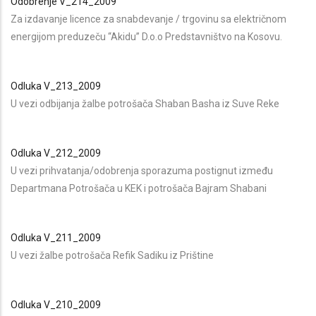
Odobrenje V_214_2009
Za izdavanje licence za snabdevanje / trgovinu sa električnom
energijom preduzeču “Akidu” D.o.o Predstavništvo na Kosovu.
Odluka V_213_2009
U vezi odbijanja žalbe potrošača Shaban Basha iz Suve Reke
Odluka V_212_2009
U vezi prihvatanja/odobrenja sporazuma postignut između
Departmana Potrošača u KEK i potrošača Bajram Shabani
Odluka V_211_2009
U vezi žalbe potrošača Refik Sadiku iz Prištine
Odluka V_210_2009