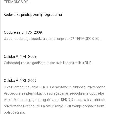
TERMOKOS D.D.
Kodeks za pristup zemlji i zgradama.
Odobrenje V_175_2009
U vezi odobrenja kodeksa za merenje za CP TERMOKOS D.D.
Odluka V_174_2009
Oslobađaju se od godišnje takse svih licensiranih u RUE.
Odluka V_173_2009
U vezi omogučavanja KEK D.D. o nastavku validnosti Privremene
Procedure za identifikaciju i sprečavanje neodobrene upotrebe
električne energije, i omogučavanje KEK D.D. nastavak validnosti
privremene Procedure za faturisanje i učitavanje domačinskim
potrošačima.