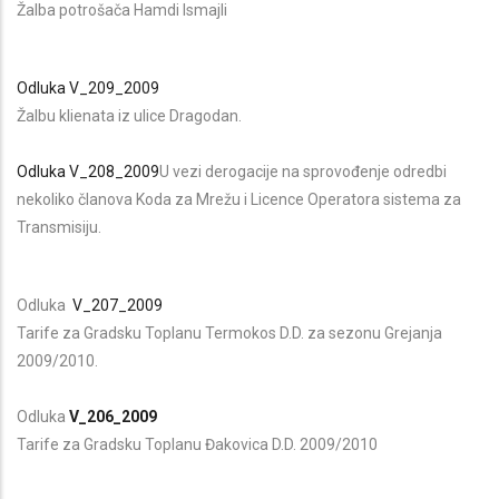
Žalba potrošača Hamdi Ismajli
Odluka V_209_2009
Žalbu klienata iz ulice Dragodan.
Odluka V_208_2009
U vezi derogacije na sprovođenje odredbi
nekoliko članova Koda za Mrežu i Licence Operatora sistema za
Transmisiju.
Odluka
V_207_2009
Tarife za Gradsku Toplanu Termokos D.D. za sezonu Grejanja
2009/2010.
Odluka
V_206_2009
Tarife za Gradsku Toplanu Đakovica D.D. 2009/2010