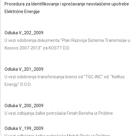
Procedura za Identifikovanje i sprečavanje neovlaščene upotrebe
Električne Energije
Odluka V_202_2009
U vezi odobrenja dokumenta "Plan Razvoja Sistema Transmisije u
Kosovo 2007-2013" za KOSTT D.D.
Odluka V_201_2009
U vezi odobrenja transferisanja licenci od "TGC-INC" od "KelKos
Energy" D:O.O.
Odluka V_200_2009
U vezi odbijanja žalbe potrošača Fetah Berisha iz Prištine.
Odluka V_199_2009
U vezi odbijanja žalbe potrošača Mehdi Shala iz Prištine.