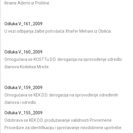
Iliriane Ademi iz Prištine.
Odluka V_161_2009
U vezi odbijanja žalbe potrošača Xhafer Mehani iz Obilića.
Odluka V_160_2009
Omogučava se KOSTTu D.D. derogacija na sprovođenje odredbi
članova Kodeksa Mreže.
Odluka V_159_2009
Omogučava se KEK D.D. derogacija na sprovođenje određenih
članova i odredbi.
Odluka V_155_2009
Odobrava se KEK D.D. produžavanje validnosti Privremene
Procedure za identifikaciju i sprečavanje neodobrene upotrebe