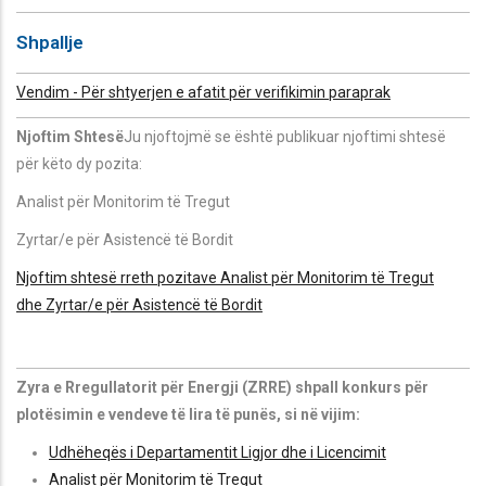
Shpallje
Vendim - Për shtyerjen e afatit për verifikimin paraprak
Njoftim Shtesë
Ju njoftojmë se është publikuar njoftimi shtesë
për këto dy pozita:
Analist për Monitorim të Tregut
Zyrtar/e për Asistencë të Bordit
Njoftim shtesë rreth pozitave
Analist për Monitorim të Tregut
dhe Zyrtar/e për Asistencë të Bordit
Zyra e Rregullatorit për Energji (ZRRE) shpall konkurs për
plotësimin e vendeve të lira të punës, si në vijim:
Udhëheqës i Departamentit Ligjor dhe i Licencimit
Analist për Monitorim të Tregut