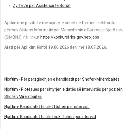
Zyrtar/e për Asistencë të Bordit
Aplikimi në pozitat e më sipërme bëhet në formën elektronike
përmes Sistemi Informativ për Menaxhimin e Burimeve Njerëzore
(SIMBNJ), në linkut
https://konkursi.rks-gov.net/jobs
Afati për Aplikim është 19.06.2026 deri më 18.07.2026.
Njoftim - Për përzgjedhjen e kandidatit për Shofer/Mirëmbajtës
Njoftim - Plotësues për shtyrjen e datës së intervistës për pozitën
Shofer/Mirëmbajtës
Njoftim- Kandidatet të cilet ftohen për intervist
Njoftim- Kandidatet të cilet nuk ftohen për intervist