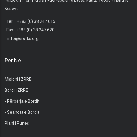
Kosovë
Tel: +383 (0) 38 247 615
Fax: +383 (0) 38 247 620
info@ero-ks.org
Për Ne
Misioni i ZRRE
Bordi i ZRRE
- Përbërja e Bordit
- Seancat e Bordit
Plani i Punës