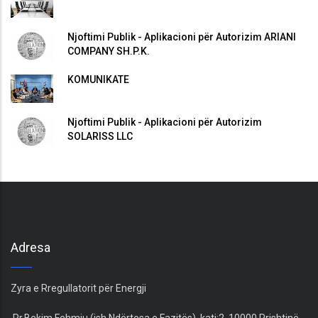
Njoftimi Publik - Aplikacioni për Autorizim ARIANI
COMPANY SH.P.K.
KOMUNIKATË
Njoftimi Publik - Aplikacioni për Autorizim
SOLARISS LLC
Adresa
Zyra e Rregullatorit për Energji
Rr.Bekim Fehmiu (ish Ndërtesa e Fazitës), kati:2, 10000 Prishtinë,