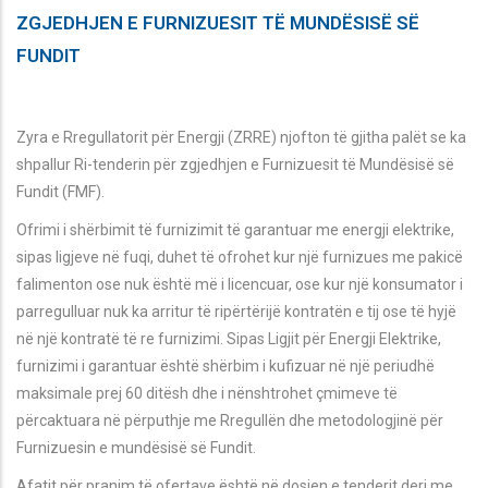
ZGJEDHJEN E FURNIZUESIT TË MUNDËSISË SË
FUNDIT
Zyra e Rregullatorit për Energji (ZRRE) njofton të gjitha palët se ka
shpallur Ri-tenderin për zgjedhjen e Furnizuesit të Mundësisë së
Fundit (FMF).
Ofrimi i shërbimit të furnizimit të garantuar me energji elektrike,
sipas ligjeve në fuqi, duhet të ofrohet kur një furnizues me pakicë
falimenton ose nuk është më i licencuar, ose kur një konsumator i
parregulluar nuk ka arritur të ripërtërijë kontratën e tij ose të hyjë
në një kontratë të re furnizimi. Sipas Ligjit për Energji Elektrike,
furnizimi i garantuar është shërbim i kufizuar në një periudhë
maksimale prej 60 ditësh dhe i nënshtrohet çmimeve të
përcaktuara në përputhje me Rregullën dhe metodologjinë për
Furnizuesin e mundësisë së Fundit.
Afatit për pranim të ofertave është në dosjen e tenderit deri me