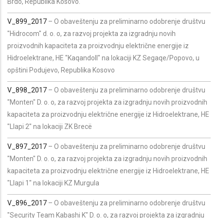
Brdo, Republika Kosovo.
V_899_2017
– O obaveštenju za preliminarno odobrenje društvu
"Hidrocom" d. o. o, za razvoj projekta za izgradnju novih
proizvodnih kapaciteta za proizvodnju električne energije iz
Hidroelektrane, HE "Kaqandoll" na lokaciji KZ Segaqe/Popovo, u
opštini Podujevo, Republika Kosovo
V_898_2017
– O obaveštenju za preliminarno odobrenje društvu
"Monten" D. o. o, za razvoj projekta za izgradnju novih proizvodnih
kapaciteta za proizvodnju električne energije iz Hidroelektrane, HE
"Llapi 2" na lokaciji ZK Brecë
V_897_2017
– O obaveštenju za preliminarno odobrenje društvu
"Monten" D. o. o, za razvoj projekta za izgradnju novih proizvodnih
kapaciteta za proizvodnju električne energije iz Hidroelektrane, HE
"Llapi 1" na lokaciji KZ Murgula
V_896_2017
– O obaveštenju za preliminarno odobrenje društvu
"Security Team Kabashi K" D. o. o, za razvoj projekta za izgradnju