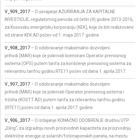
V_909_2017
– O usvajanje AŽURIRANJA ZA KAPITALNE
INVESTICIJE, regulatornog perioda od četiri (4) godine 2013-2016,
za Kosovsku energetsku korporaciju (KEK), koje će biti realizovane
od strane KEK AD počev od 1. maja 2017. godine.
V_908_2017
– O odobravanje maksimalno dozvoljeni
prihodi (MAR) koje će pokrivati licencirani Operator prenosnog
sistema (OPS) putem tarifa za korišćenje prenosnog sistema za
relevantnu tarifnu godinu RTE11 počev od dana 1. aprila 2017.
V_907_2017
– O odobravanje maksimalno dozvoljeni
prihodi (MAR) koje će pokrivati Operator prenosnog sistema i
tržišta (KOSTT AD) putem tarifa za relevantnu tarifnu godinu
(RTE11) počev od dana 1. aprila 2017. godine.
V_906_2017
– O izdajanje KONAČNO ODOBRENJE društvu UTP
„Eling”, za izgradnju novih proizvodnih kapaciteta za proizvodnju
električne energije iz solarnih/fotonaponskih panela, na mestu