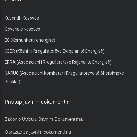
Kuvendi i Kosovës
Qeveria e Kosovës
EC (Komuniteti i energjisë)
CEER (Këshilli i Rregullatorëve Evropian të Energjisë)
ERRA (Asociacioni i Rregullatorëve Rajonal të Energjisë)
NARUC (Asociacioni Kombëtar i Rregullatorëve të Shërbimeve
Publike)
Pristup javnim dokumentim
Zakon o Uvidu u Javnim Dokumentima
Obrazac za javnim dokumentima