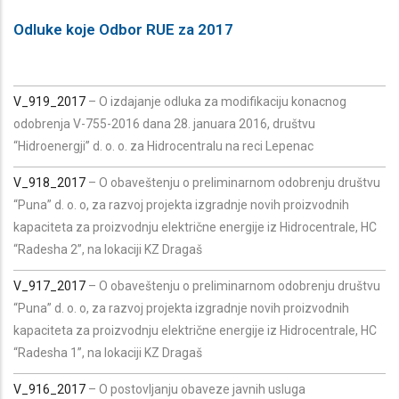
Odluke koje Odbor RUE za 2017
V_919_2017
– O izdajanje odluka za modifikaciju konacnog
odobrenja V-755-2016 dana 28. januara 2016, društvu
“Hidroenergji” d. o. o. za Hidrocentralu na reci Lepenac
V_918_2017
– O obaveštenju o preliminarnom odobrenju društvu
“Puna” d. o. o, za razvoj projekta izgradnje novih proizvodnih
kapaciteta za proizvodnju električne energije iz Hidrocentrale, HC
“Radesha 2”, na lokaciji KZ Dragaš
V_917_2017
– O obaveštenju o preliminarnom odobrenju društvu
“Puna” d. o. o, za razvoj projekta izgradnje novih proizvodnih
kapaciteta za proizvodnju električne energije iz Hidrocentrale, HC
“Radesha 1”, na lokaciji KZ Dragaš
V_916_2017
– O postovljanju obaveze javnih usluga