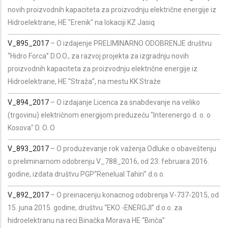
novih proizvodnih kapaciteta za proizvodnju električne energije iz
Hidroelektrane, HE "Erenik" na lokaciji KZ Jasiq
V_895_2017
– O izdajenje PRELIMINARNO ODOBRENJE društvu
“Hidro Forca” D.O.O., za razvoj projekta za izgradnju novih
proizvodnih kapaciteta za proizvodnju električne energije iz
Hidroelektrane, HE “Straža”, na mestu KK Straže
V_894_2017
– O izdajanje Licenca za snabdevanje na veliko
(trgovinu) električnom energijom preduzeću "Interenergo d. o. o
Kosova" D. O. O
V_893_2017
– O produzevanje rok važenja Odluke o obaveštenju
o preliminarnom odobrenju V_788_2016, od 23. februara 2016.
godine, izdata društvu PGP“Renelual Tahiri” d.o.o.
V_892_2017
– O preinacenju konacnog odobrenja V-737-2015, od
15. juna 2015. godine, društvu “EKO -ENERGJI” d.o.o. za
hidroelektranu na reci Binačka Morava HE “Binča”