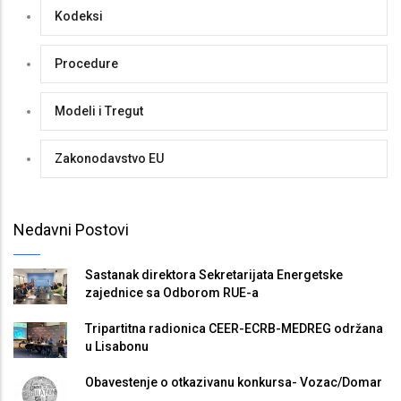
Kodeksi
Procedure
Modeli i Tregut
Zakonodavstvo EU
Nedavni Postovi
Sastanak direktora Sekretarijata Energetske
zajednice sa Odborom RUE-a
Tripartitna radionica CEER-ECRB-MEDREG održana
u Lisabonu
Obavestenje o otkazivanu konkursa- Vozac/Domar