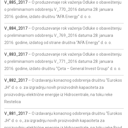
V_885_2017
– O produzevnaje rok važenja Odluke o obaveštenju
o preliminarnom odobrenju V_770_2016 datuma 28. januara
2016. godine, izdato društvu “AFA Energy” d. o. o.
V_884_2017
– O produzevanje rok važenja Odluke o obaveštenju
o preliminarnom odobrenju V_769_2016 datuma 28. januara
2016. godine, izdatog od strane društva “AFA Energy” d. o. o.
V_883_2017
– O produzevanje rok važenja Odluke o obaveštenju
o preliminarnom odobrenju V_771_2016 datuma 28. januara
2016. godine, izdato društvu “Çeta – General Invest Group” d. o. o.
V_882_2017
– O izdavanju konacnog odobrenja društvu “Eurokos
JH” d. o. o. za izgradnju novih proizvodnih kapaciteta za
proizvodnju električne energije iz Hidrocentrale, na toku reke
Restelica
V_881_2017
– O izdavanju konacnog odobrenja društvu “Eurokos
JH” d. o. o., za izgradnju novih proizvodnih kapaciteta za
proizvodnju električne energije iz Hidrocentrale, na toku reke Brod