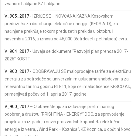
zvanom Labljane KZ Labljane
V_905_2017
- IZRIČE SE – NOVČANA KAZNA Kosovskom
preduzeću za distribuciju električne energije (KEDS A. D), za
načinjene prekršaje tokom preduzetih prekida u oktobru i
novembru 2016, u iznosu od 45,000 (četrdeset i pet hiljada) evra.
V_904_2017
- Usvaja se dokument “Razvojni plan prenosa 2017-
2026” KOSTT
V_903_2017
- ODOBRAVAJU SE maloprodajne tarife za električnu
energiju za potrošače sa univerzalnim uslugama snabdevanja za
relevantnu tarifnu godinu RTE11, koje će imalac licence KESCO AD,
primenjivati počev od 1. aprila 2017. godine.
V_900_2017
– O obaveštenju za izdavanje preliminarnog
odobrenja društvu “PRISHTINA - ENERGY” DOO, za sprovođenje
projekta za izgradnju novih proizvodnih kapaciteta električne
energije iz vetra, „Wind Park – Koznica“, KZ Koznica, u opštini Novo