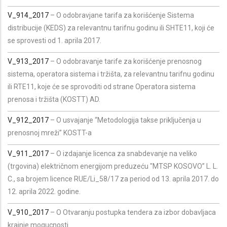
V_914_2017
– O odobravjane tarifa za korišćenje Sistema
distribucije (KEDS) za relevantnu tarifnu godinu ili SHTE11, koji će
se sprovesti od 1. aprila 2017.
V_913_2017
– O odobravanje tarife za korišćenje prenosnog
sistema, operatora sistema i tržišta, za relevantnu tarifnu godinu
ili RTE11, koje će se sprovoditi od strane Operatora sistema
prenosa i tržišta (KOSTT) AD.
V_912_2017
– O usvajanje “Metodologija takse priključenja u
prenosnoj mreži” KOSTT-a
V_911_2017
– O izdajanje licenca za snabdevanje na veliko
(trgovina) električnom energijom preduzeću "MTSP KOSOVO” L. L.
C., sa brojem licence RUE/Li_58/17 za period od 13. aprila 2017. do
12. aprila 2022. godine.
V_910_2017
– O Otvaranju postupka tendera za izbor dobavljaca
krajnje mogucnosti