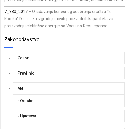
V_880_2017
– O izdavanju konocnog odobrenja društvu “2
Korriku” D. o. o., za izgradnju novih proizvodnih kapaciteta za
proizvodnju električne energije na Vodu, na Reci Lepenac
Zakonodavstvo
Zakoni
Pravilnici
Akti
- Odluke
- Uputstva