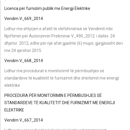
Licenca për furnizim publik me Energji Elektrike
Vendim V_669_2014
Lidhur me shtyrjen e afatit të vlefshmërisë së Vendimit mbi
Njoftimin për Autorizimin Preliminar V_490_2012 i datës 24
dhjetor 2012, edhe për një afat gjashtë (6) mujor, gjegjësisht deri
me 24 qershor 2015.
Vendim V_668_2014
Lidhur me procedurat e monitorimit të përmbushjes së
standardeve të kualitetit të furnizimit dhe shërbimit me energji
elektrike
PROCEDURA PËR MONITORIMIN E PËRMBUSHJES SË
STANDARDEVE TË KUALITETIT DHE FURNIZIMIT ME ENERGJI
ELEKTRIKE
Vendim V_667_2014