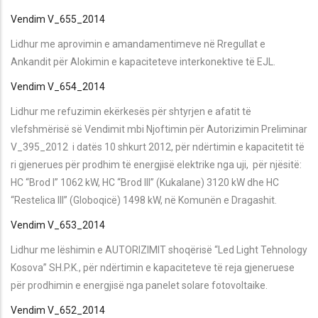
Vendim V_655_2014
Lidhur me aprovimin e amandamentimeve në Rregullat e
Ankandit për Alokimin e kapaciteteve interkonektive të EJL.
Vendim V_654_2014
Lidhur me refuzimin ekërkesës për shtyrjen e afatit të
vlefshmërisë së Vendimit mbi Njoftimin për Autorizimin Preliminar
V_395_2012 i datës 10 shkurt 2012, për ndërtimin e kapacitetit të
ri gjenerues për prodhim të energjisë elektrike nga uji, për njësitë:
HC “Brod I” 1062 kW, HC “Brod III” (Kukalane) 3120 kW dhe HC
“Restelica III” (Globoqicë) 1498 kW, në Komunën e Dragashit.
Vendim V_653_2014
Lidhur me lëshimin e AUTORIZIMIT shoqërisë “Led Light Tehnology
Kosova” SH.P.K., për ndërtimin e kapaciteteve të reja gjeneruese
për prodhimin e energjisë nga panelet solare fotovoltaike.
Vendim V_652_2014