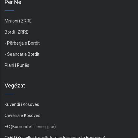
Për Ne
Misioni i ZRRE
Bordi i ZRRE
- Përbërja e Bordit
- Seancat e Bordit
Plani i Punës
Vegëzat
Kuvendi i Kosovës
Qeveria e Kosovës
EC (Komuniteti i energjisë)
CEER (Këshilli i Rregullatorëve Evropian të Energjisë)