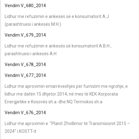
Vendim V_680_2014
Lidhur me refuzimin e ankesës së e konsumatorit A.J.
(parashtruesi i ankesës M.H.)
Vendim V_679_2014
Lidhur me refuzimin e ankesës së konsumatorit A.B.H ,
parashtruesi i ankesës A.H
Vendim V_678_2014
Vendim V_677_2014
Lidhur me aprovimin emarrëveshjes për furnizim me ngrohje, e
lidhur me datën 15 dhjetor 2014, në mes të KEK-Korporata
Energjetike e Kosovës sh.a. dhe NQ Termokos sh.a
Vendim V_676_2014
Lidhur me aprovimin e “Planit Zhvillimor të Transmisionit 2015 –
2024” i KOSTT-it