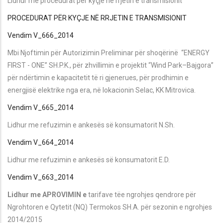
Lidhur me procedurat për kyçje në rrjetin e transmisionit
PROCEDURAT PËR KYÇJE NË RRJETIN E TRANSMISIONIT
Vendim V_666_2014
Mbi Njoftimin për Autorizimin Preliminar për shoqërinë “ENERGY
FIRST - ONE” SH.P.K., për zhvillimin e projektit “Wind Park–Bajgora”
për ndërtimin e kapacitetit të ri gjenerues, për prodhimin e
energjisë elektrike nga era, në lokacionin Selac, KK Mitrovica.
Vendim V_665_2014
Lidhur me refuzimin e ankesës së konsumatorit N.Sh.
Vendim V_664_2014
Lidhur me refuzimin e ankesës së konsumatorit E.D.
Vendim V_663_2014
Lidhur me APROVIMIN e
tarifave tëe ngrohjes qendrore për
Ngrohtoren e Qytetit (NQ) Termokos SH.A. për sezonin e ngrohjes
2014/2015