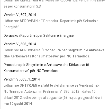
Lidhur me
REFUZIMIN e
ankesës së KEDS-it ndaj vendimit të DMK-
së për konsumatorin S.D.
Vendim V_607_2014
Lidhur me APROVIMIN e
“
Doracaku i Raportimit për Sektorin e
Energjisë”.
Doracaku i Raportimit për Sektorin e Energjisë
Vendim V_606_2014
Lidhur me APROVIMIN e
“Procedura për Shqyrtimin e Ankesave
dhe Kërkesave të Konsumatorëve
”
për NQ Termokos.
Procedura për Shqyrtimin e Ankesave dhe Kërkesave të
Konsumatorëve” për NQ Termokos
Vendim V_605_1_2014
Lidhur me
SHTYRJEN
e afatit të vlefshmërisë së Vendimit mbi
Njoftimin për Autorizimin Preliminar V_395_2012 i datës 10
shkurt 2012, edhe për një afat gjashtë (6) mujor, gjegjësisht
deri
me 10 gusht 2014