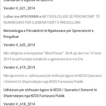
Vendim V_621_2014
Lidhur me APROVIMIN e
METODOLOGJISË SË PËRCAKTIMIT TË
NGARKESAVE PËR GJENERATORËT E RREGULLUAR
Metodologjia e Përcaktimit të Ngarkesave për Gjeneratorët e
Rregulluar
Vendim V_620_2014
Mbi obligimin e kompanisë “Wind Power” SH.A që deri me 15 tetor
2014 të përfundojë instalimin e gjeneratorëve me Erë
Vendim V_619_2014
Mbi aprovimin e udhëzuesit për shthurje ligjore të KEDS/Operatori
i Sistemit të Shpërndarjes nga KEDS Furnizuesi Publik
Udhëzues për shthurjen ligjore të KEDS / Operatori I Sistemit të
Shpërndarjes nga KEDS Furnizuesi Publik
Vendim V_618_2014