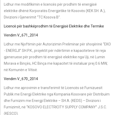
Lidhur me modifikimin e licencës për prodhim të energjisë
elektrike dhënë Korporatës Energjetike të Kosovës (KEK SH. A.),
Divizioni i Gjenerimit “TC Kosova B”.
Licencë për bashkëprodhim të Energjisë Elektrike dhe Termike
Vendim V_671_2014
Lidhur me Njoftimin për Autorizimin Preliminar për shoqërinë “EKO
- ENERGJI” SH.P.K., projektit për ndërtimin e kapaciteteve të reja
gjeneruese për prodhim të energjisë elektrike nga Uji, në Lumin
Morava e Binçës, HC Binça me kapacitet të instaluar prej 0.6 MW,
në Komunën e Vitisë.
Vendim V_670_2014
Lidhur me aprovimin e transferimit të Licencës së Furnizuesit
Publik me Energji Elektrike nga Kompania Kosovare për Distribuim
dhe Furnizim me Energji Elektrike – SH.A. (KEDS) – Divizioni i
Furnizimit, në “KOSOVO ELECTRICITY SUPPLY COMPANY” J.S.C.
(KESCO).