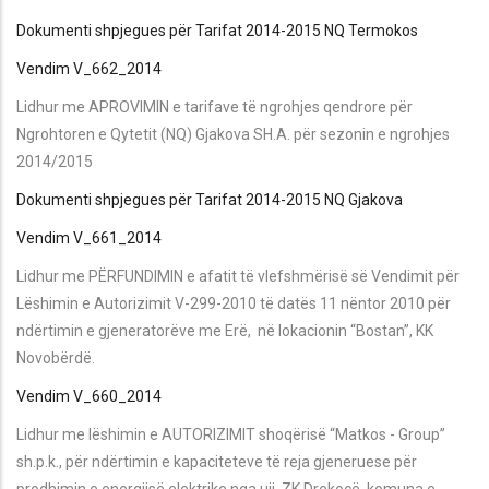
Dokumenti shpjegues për Tarifat 2014-2015 NQ Termokos
Vendim V_662_2014
Lidhur me APROVIMIN e tarifave të ngrohjes qendrore për
Ngrohtoren e Qytetit (NQ) Gjakova SH.A. për sezonin e ngrohjes
2014/2015
Dokumenti shpjegues për Tarifat 2014-2015 NQ Gjakova
Vendim V_661_2014
Lidhur me PËRFUNDIMIN e afatit të vlefshmërisë së Vendimit për
Lëshimin e Autorizimit V-299-2010 të datës 11 nëntor 2010 për
ndërtimin e gjeneratorëve me Erë, në lokacionin “Bostan”, KK
Novobërdë.
Vendim V_660_2014
Lidhur me lëshimin e AUTORIZIMIT shoqërisë “Matkos - Group”
sh.p.k., për ndërtimin e kapaciteteve të reja gjeneruese për
prodhimin e energjisë elektrike nga uji, ZK Drekocë, komuna e