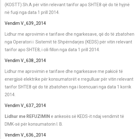
(KOSTT) Sh.A për vitin relevant tarifor apo SHTE8 që do të hyjnë
në fuqi nga data 1 prill 2014.
Vendim V_639_2014
Lidhur me aprovimin e tarifave dhe ngarkesave, që do të zbatohen
nga Operatori i Sistemit të Shpërndarjes (KEDS) për vitin relevant
tarifor apo SHTE8, i cili fillon nga data 1 prill 2014.
Vendim V_638_2014
Lidhur me aprovimin e tarifave dhe ngarkesave me pakicë të
energjisë elektrike për konsumatorët e rregulluar për vitin relevant
tarifor SHTE8 që do të zbatohen nga i licencuari nga data 1 korrik
2014.
Vendim V_637_2014
Lidhur me REFUZIMIN
e ankesës së KEDS-it ndaj vendimit të
DMK-së për konsumatorin I. B.
Vendim V_636_2014