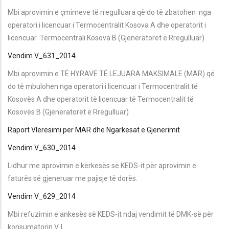
Mbi aprovimin e çmimeve të rregulluara që do të zbatohen nga
operatori i licencuar i Termocentralit Kosova A dhe operatorit i
licencuar Termocentrali Kosova B (Gjeneratorët e Rregulluar)
Vendim V_631_2014
Mbi aprovimin e TË HYRAVE TË LEJUARA MAKSIMALE (MAR) që
do të mbulohen nga operatori i licencuar i Termocentralit të
Kosovës A dhe operatorit të licencuar të Termocentralit të
Kosovës B (Gjeneratorët e Rregulluar)
Raport Vlerësimi për MAR dhe Ngarkesat e Gjenerimit
Vendim V_630_2014
Lidhur me aprovimin e kërkesës së KEDS-it për aprovimin e
faturës së gjeneruar me pajisje të dorës.
Vendim V_629_2014
Mbi refuzimin e ankesës së KEDS-it ndaj vendimit të DMK-së për
konsumatorin V. I.