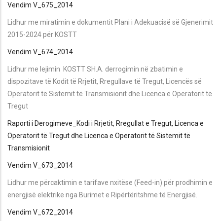
Vendim V_675_2014
Lidhur me miratimin e dokumentit Plani i Adekuacisë së Gjenerimit
2015-2024 për KOSTT
Vendim V_674_2014
Lidhur me lejimin KOSTT SH.A. derrogimin në zbatimin e
dispozitave të Kodit të Rrjetit, Rregullave të Tregut, Licencës së
Operatorit të Sistemit të Transmisionit dhe Licenca e Operatorit të
Tregut
Raporti i Derogimeve_Kodi i Rrjetit, Rregullat e Tregut, Licenca e
Operatorit tё Tregut dhe Licenca e Operatorit të Sistemit të
Transmisionit
Vendim V_673_2014
Lidhur me përcaktimin e tarifave nxitëse (Feed-in) për prodhimin e
energjisë elektrike nga Burimet e Ripërtëritshme të Energjisë.
Vendim V_672_2014