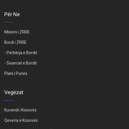
Për Ne
Misioni i ZRRE
Bordi i ZRRE
- Përbërja e Bordit
- Seancat e Bordit
Plani i Punës
Vegëzat
Kuvendi i Kosovës
Qeveria e Kosovës