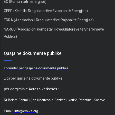
EC (Komuniteti i energjisë)
CEER (Këshilli i Rregullatorëve Evropian të Energjisë)
ERRA (Asociacioni i Rregullatorëve Rajonal të Energjisë)
NARUC (Asociacioni Kombëtar i Rregullatorëve të Shërbimeve
Publike)
Qasja në dokumente publike
Formular për qasje në dokumente publike
Ligji për qasje në dokumente publike
për dërgimin e Adresa kërkesës :
Rr.
Bekim Fehmiu (Ish Ndërtesa e Fazitës), kati:2,
Prishtinë, Kosovë
Email:
info@ero-ks.org