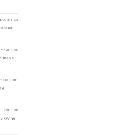
konsum nga
staluar
të – konsum
omunën e
ë – konsum
n e
ë – konsum
.53 kW në