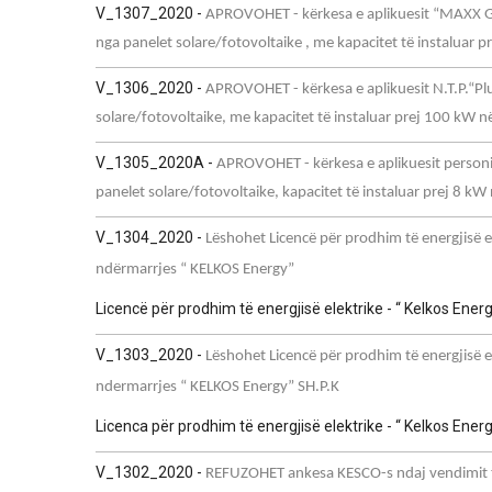
V_1307_2020 -
APROVOHET - kërkesa e aplikuesit “MAXX GR
nga panelet solare/fotovoltaike , me kapacitet të instaluar
V_1306_2020 -
APROVOHET - kërkesa e aplikuesit N.T.P.“Plu
solare/fotovoltaike, me kapacitet të instaluar prej 100 kW 
V_1305_2020A -
APROVOHET - kërkesa e aplikuesit personit 
panelet solare/fotovoltaike, kapacitet të instaluar prej 8 k
V_1304_2020 -
Lëshohet Licencë për prodhim të energjisë e
ndërmarrjes “ KELKOS Energy”
Licencë për prodhim të energjisë elektrike - “ Kelkos Ene
V_1303_2020 -
Lëshohet Licencë për prodhim të energjisë e
ndermarrjes “ KELKOS Energy” SH.P.K
Licenca për prodhim të energjisë elektrike - “ Kelkos Ene
V_1302_2020 -
REFUZOHET ankesa KESCO-s ndaj vendimit 