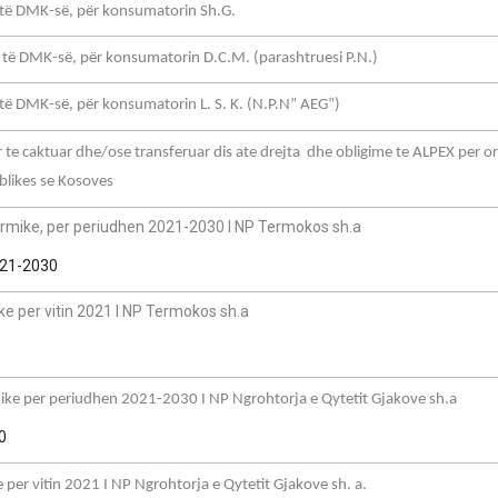
të DMK-së, për konsumatorin Sh.G.
ë DMK-së, për konsumatorin D.C.M. (parashtruesi P.N.)
 DMK-së, për konsumatorin L. S. K. (N.P.N” AEG”)
 te caktuar dhe/ose transferuar dis ate drejta dhe obligime te ALPEX per o
ublikes se Kosoves
termike, per periudhen 2021-2030 I NP Termokos sh.a
021-2030
ike per vitin 2021 I NP Termokos sh.a
rmike per periudhen 2021-2030 I NP Ngrohtorja e Qytetit Gjakove sh.a
0
 per vitin 2021 I NP Ngrohtorja e Qytetit Gjakove sh. a.