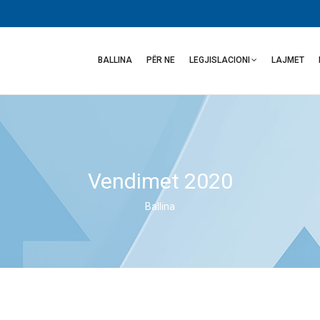
Main
navigation
BALLINA
PËR NE
LEGJISLACIONI
LAJMET
Vendimet 2020
Ballina
Breadcrumb