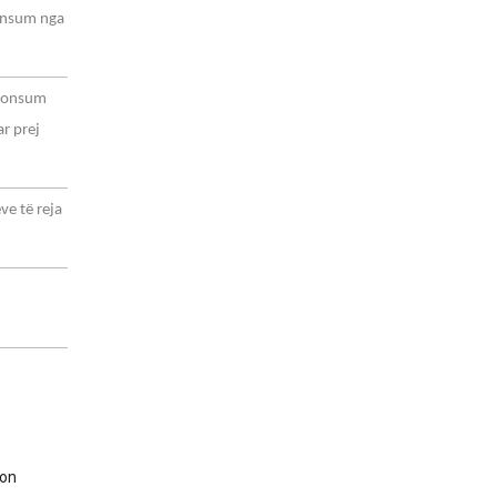
konsum nga
 konsum
ar prej
ve të reja
 on