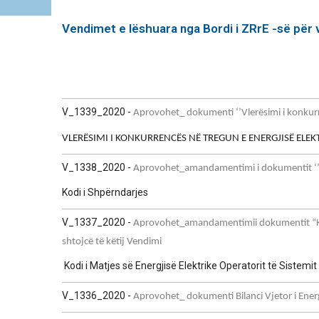
Vendimet e lëshuara nga Bordi i ZRrE -së për 
V_1339_2020 -
Aprovohet_ dokumenti ‘’Vlerësimi i konkur
VLERËSIMI I KONKURRENCËS NË TREGUN E ENERGJISË ELEK
V_1338_2020 -
Aprovohet_amandamentimi i dokumentit ‘’Kod
Kodi i Shpërndarjes
V_1337_2020 -
Aprovohet_amandamentimii dokumentit “Kodi i
shtojcë të këtij Vendimi
Kodi i Matjes së Energjisë Elektrike Operatorit të Sistemi
V_1336_2020 -
Aprovohet_ dokumenti Bilanci Vjetor i Energ