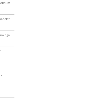
 konsum
panelet
sum nga
”
I”