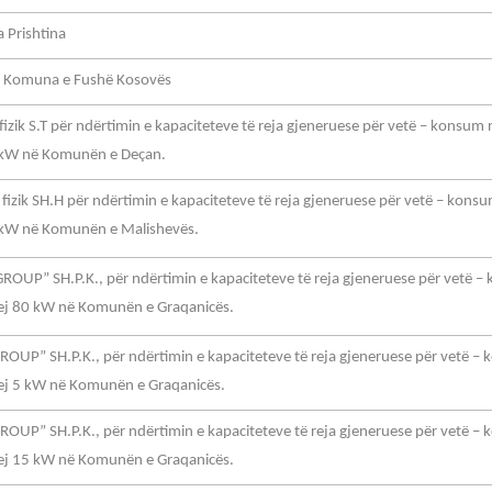
 Prishtina
a Komuna e Fushë Kosovës
izik S.T për ndërtimin e kapaciteteve të reja gjeneruese për vetë – konsum 
 5 kW në Komunën e Deçan.
fizik SH.H për ndërtimin e kapaciteteve të reja gjeneruese për vetë – kons
 5 kW në Komunën e Malishevës.
ROUP” SH.P.K., për ndërtimin e kapaciteteve të reja gjeneruese për vetë 
prej 80 kW në Komunën e Graqanicës.
OUP” SH.P.K., për ndërtimin e kapaciteteve të reja gjeneruese për vetë –
prej 5 kW në Komunën e Graqanicës.
OUP” SH.P.K., për ndërtimin e kapaciteteve të reja gjeneruese për vetë –
prej 15 kW në Komunën e Graqanicës.