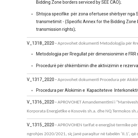
Bidding Zone borders serviced by SEE CAO);
Shtojca specifike për zona ofertuese shërbyer nga SE
transmetimit - (Specific Annex for the Bidding Zone
transmission rights);
V_1318_2020 -
Aprovohet dokumenti Metodologjia për Rre
Metodologjia per Rregullat për dimensionimin e FRR
Procedurë për shkëmbimin dhe aktivizimin e rezervav
V_1317_2020 -
Aprovohet dokumenti Procedura për Alokim
Procedura per Alokimin e Kapaciteteve Interkonekti
V_1316_2020 -
APROVOHET Amandementimi i “Marrëveshjes 
Korporata Energjetike e Kosovës sh.a. dhe NQ Termokos sh.
V_1315_2020 -
APROVOHEN tarifat e energjisë termike për
ngrohjes 2020/2021, siç janë paraqitur në tabelën ‘II.1’, që 