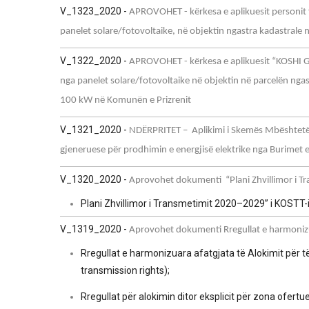
V_1323_2020 -
APROVOHET - kërkesa e aplikuesit personit f
panelet solare/fotovoltaike, në objektin ngastra kadastrale 
V_1322_2020 -
APROVOHET - kërkesa e aplikuesit “KOSHI GR
nga panelet solare/fotovoltaike në objektin në parcelën ngast
100 kW në Komunën e Prizrenit
V_1321_2020 -
NDËRPRITET – Aplikimi i Skemës Mbështetëse
gjeneruese për prodhimin e energjisë elektrike nga Burimet e
V_1320_2020 -
Aprovohet dokumenti “Plani Zhvillimor i T
Plani Zhvillimor i Transmetimit 2020–2029” i KOSTT-i
V_1319_2020 -
Aprovohet dokumenti Rregullat e harmonizua
Rregullat e harmonizuara afatgjata të Alokimit për të
transmission rights);
Rregullat për alokimin ditor eksplicit për zona ofert