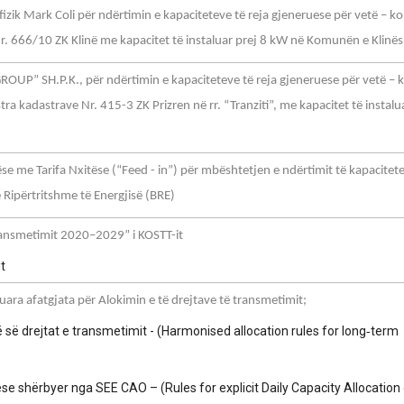
izik Mark Coli për ndërtimin e kapaciteteve të reja gjeneruese për vetë – 
nr. 666/10 ZK Klinë me kapacitet të instaluar prej 8 kW në Komunën e Klinës
OUP” SH.P.K., për ndërtimin e kapaciteteve të reja gjeneruese për vetë –
ra kadastrave Nr. 415-3 ZK Prizren në rr. “Tranziti”, me kapacitet të instalu
 me Tarifa Nxitëse (“Feed - in”) për mbështetjen e ndërtimit të kapacitete
 Ripërtritshme të Energjisë (BRE)
ransmetimit 2020–2029” i KOSTT-it
t
ra afatgjata për Alokimin e të drejtave të transmetimit;
 së drejtat e transmetimit - (Harmonised allocation rules for long‐term
uese shërbyer nga SEE CAO – (Rules for explicit Daily Capacity Allocation