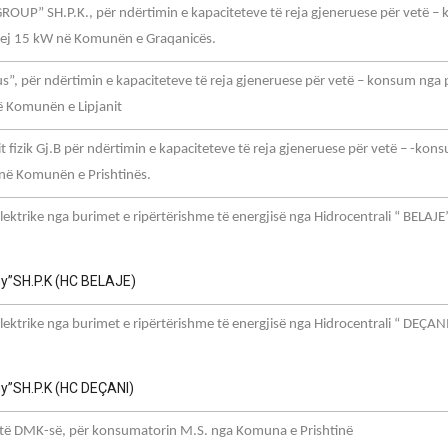
OUP” SH.P.K., për ndërtimin e kapaciteteve të reja gjeneruese për vetë –
 prej 15 kW në Komunën e Graqanicës.
s”, për ndërtimin e kapaciteteve të reja gjeneruese për vetë – konsum nga 
në Komunën e Lipjanit
fizik Gj.B për ndërtimin e kapaciteteve të reja gjeneruese për vetë – -kon
W në Komunën e Prishtinës.
lektrike nga burimet e ripërtërishme të energjisë nga Hidrocentrali “ BELAJE
rgy”SH.P.K (HC BELAJE)
lektrike nga burimet e ripërtërishme të energjisë nga Hidrocentrali “ DEÇAN
rgy”SH.P.K (HC DEÇANI)
të DMK-së, për konsumatorin M.S. nga Komuna e Prishtinë