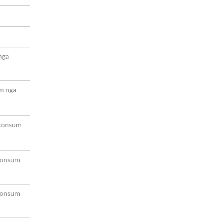
nga
um nga
– konsum
 konsum
 konsum