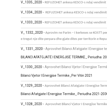
V_1335_2020 -
REFUZOHET ankesa KESCO-s ndaj vendimit 
V_1334_2020 -
REFUZOHET ankesa KESCO-s ndaj vendimit t
V_1333_2020 -
REFUZOHET ankesa KESCO-s ndaj vendimit të
V_ 1332_2020 -
Aprovim ne Parim – I kerkeses se KOSTT per
e tregut nje dite perpara dhe gjate dites per territorin e Rep
V_ 1331_2020 -
Aprovohet Bilanci Afatgjate I Energjise 
BILANCI AFATGJATË I ENERGJISË TERMIKE_ Periudha: 2
V_1330_2020 -
Aprovohet Bilanci Vjetor I Energjise Term
Bilanci Vjetor I Energjise Termike_Per Vitin 2021
V_1329_2020 -
Aprovohet Bilanci Afatgjate I Energjise Te
Bilanci Afatgjate I Energjise Termike_ Periudha 2021-203
V_1328_2020 -
Aprovohet Bilanci Vjetor I Energjise Termike