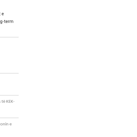
t e
ng-term
 të KEK-
zonin e