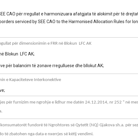
E CAO për rregullat e harmonizuara afatgjata të alokimit për të drejta
 borders serviced by SEE CAO to the Harmonised Allocation Rules for lo
gullat për dimensionimin e FRR në Blokun LFC AK
 në Blokun LFC AK;
e për balancim të zonave rregulluese dhe bllokut AK;
in e Kapaciteteve Interkonektive
ve;
për furnizim me ngrohje e lidhur me datën 24.12.2014, nr 252 “ në mes
a.
 konsumatorët fundorë të Ngrohtores së Qytetit (NQ) Gjakova sh.a. për se
do të zbatohen nga data e nxerrjes së këtij vendimi.