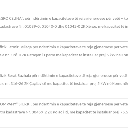
GRO CELINA”, për ndërtimin e kapaciteteve të reja gjeneruese për vetë – 
a kadastrave Nr. 01039-0, 01040-0 dhe 01042-0 ZK Xërxe, me kapacitet të in
izik Fatmir Bellaqa për ndërtimin e kapaciteteve të reja gjeneruese për ve
rale nr. 128-0 ZK Pataqan i Epërm me kapacitet të instaluar prej 5 kW në K
izik Berat Buzhala për ndërtimin e kapaciteteve të reja gjeneruese për vet
ale nr. 316-26 ZK Çagllavicë me kapacitet të instaluar prej 5 kW në Komunë
OMPANY” SH.P.K., për ndërtimin e kapaciteteve të reja gjeneruese për vet
tra kadastrave Nr. 00459-2 ZK Polac i Ri, me kapacitet të instaluar prej 75