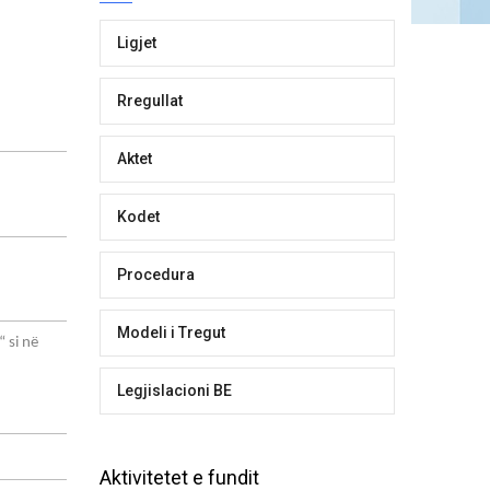
Ligjet
Rregullat
Aktet
Kodet
Procedura
Modeli i Tregut
 si në
Legjislacioni BE
Aktivitetet e fundit