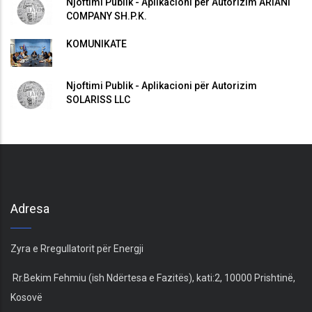
Njoftimi Publik - Aplikacioni për Autorizim ARIANI
COMPANY SH.P.K.
KOMUNIKATË
Njoftimi Publik - Aplikacioni për Autorizim
SOLARISS LLC
Adresa
Zyra e Rregullatorit për Energji
Rr.Bekim Fehmiu (ish Ndërtesa e Fazitës), kati:2, 10000 Prishtinë,
Kosovë