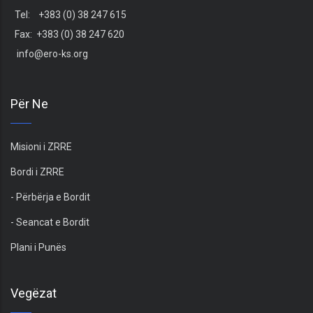
Tel: +383 (0) 38 247 615
Fax: +383 (0) 38 247 620
info@ero-ks.org
Për Ne
Misioni i ZRRE
Bordi i ZRRE
- Përbërja e Bordit
- Seancat e Bordit
Plani i Punës
Vegëzat