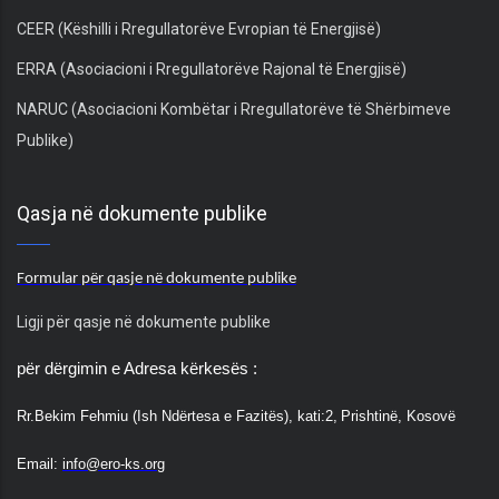
CEER (Këshilli i Rregullatorëve Evropian të Energjisë)
ERRA (Asociacioni i Rregullatorëve Rajonal të Energjisë)
NARUC (Asociacioni Kombëtar i Rregullatorëve të Shërbimeve
Publike)
Qasja në dokumente publike
Formular për qasje në dokumente publike
Ligji për qasje në dokumente publike
për dërgimin e Adresa kërkesës :
Rr.
Bekim Fehmiu (Ish Ndërtesa e Fazitës), kati:2,
Prishtinë, Kosovë
Email:
info@ero-ks.org