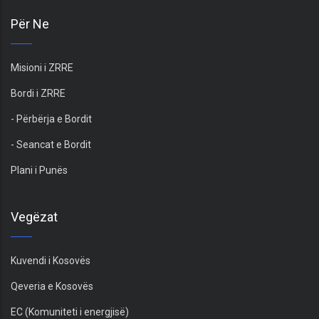
Për Ne
Misioni i ZRRE
Bordi i ZRRE
- Përbërja e Bordit
- Seancat e Bordit
Plani i Punës
Vegëzat
Kuvendi i Kosovës
Qeveria e Kosovës
EC (Komuniteti i energjisë)