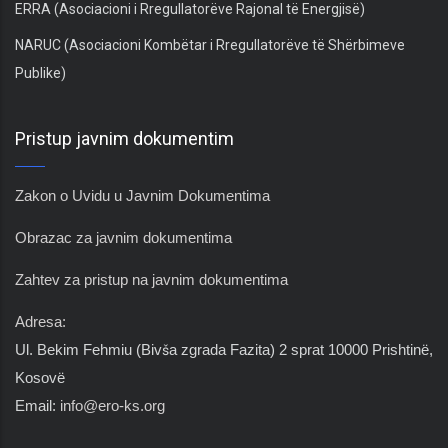
ERRA (Asociacioni i Rregullatorëve Rajonal të Energjisë)
NARUC (Asociacioni Kombëtar i Rregullatorëve të Shërbimeve
Publike)
Pristup javnim dokumentim
Zakon o Uvidu u Javnim Dokumentima
Obrazac za javnim dokumentima
Zahtev za pristup na javnim dokumentima
Adresa:
Ul. Bekim Fehmiu (Biv
š
a zgrada Fazita) 2 sprat 10000 Prishtinë,
Kosovë
Email:
info@ero-ks.org