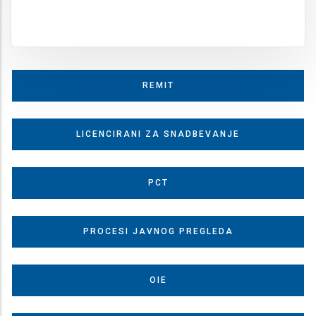
REMIT
LICENCIRANI ZA SNADBEVANJE
PCT
PROCESI JAVNOG PREGLEDA
OIE