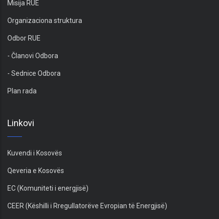
Misija RUE
Organizaciona struktura
Odbor RUE
- Članovi Odbora
- Sednice Odbora
Plan rada
Linkovi
Kuvendi i Kosovës
Qeveria e Kosovës
EC (Komuniteti i energjisë)
CEER (Këshilli i Rregullatorëve Evropian të Energjisë)