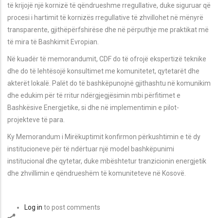
të krijojë një kornizë të qëndrueshme rregullative, duke siguruar që
procesi i hartimit të kornizës rregullative të zhvillohet në mënyrë
transparente, gjithëpërfshirëse dhe në përputhje me praktikat më
të mira të Bashkimit Evropian.
Në kuadër të memorandumit, CDF do të ofrojë ekspertizë teknike
dhe do të lehtësojë konsultimet me komunitetet, qytetarët dhe
akterët lokalë. Palët do të bashkëpunojnë gjithashtu në komunikim
dhe edukim për të rritur ndërgjegjësimin mbi përfitimet e
Bashkësive Energjetike, si dhe në implementimin e pilot-
projekteve të para.
Ky Memorandum i Mirëkuptimit konfirmon përkushtimin e të dy
institucioneve për të ndërtuar një model bashkëpunimi
institucional dhe qytetar, duke mbështetur tranzicionin energjetik
dhe zhvillimin e qëndrueshëm të komuniteteve në Kosovë.
Log in
to post comments