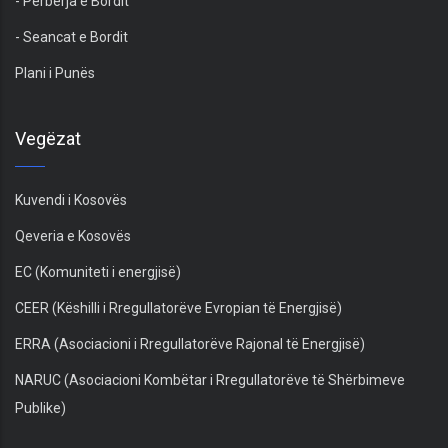
- Përbërja e Bordit
- Seancat e Bordit
Plani i Punës
Vegëzat
Kuvendi i Kosovës
Qeveria e Kosovës
EC (Komuniteti i energjisë)
CEER (Këshilli i Rregullatorëve Evropian të Energjisë)
ERRA (Asociacioni i Rregullatorëve Rajonal të Energjisë)
NARUC (Asociacioni Kombëtar i Rregullatorëve të Shërbimeve
Publike)