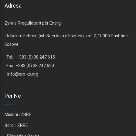
Adresa
Zyra e Rregullatorit për Energji
Rr.Bekim Fehmiu (ish Ndërtesa e Fazitës), kati:2, 10000 Prishtinë,
Kosovë
Tel: +383 (0) 38 247 615
Fax: +383 (0) 38 247 620
info@ero-ks.org
Për Ne
Misioni i ZRRE
Bordi i ZRRE