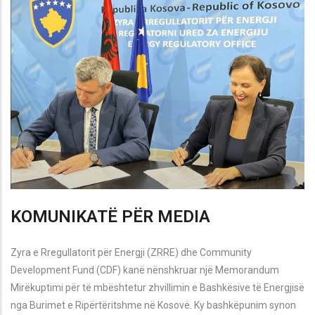
KOMUNIKATË PËR MEDIA
Zyra e Rregullatorit për Energji (ZRRE) dhe Community
Development Fund (CDF) kanë nënshkruar një Memorandum
Mirëkuptimi për të mbështetur zhvillimin e Bashkësive të Energjisë
nga Burimet e Ripërtëritshme në Kosovë. Ky bashkëpunim synon