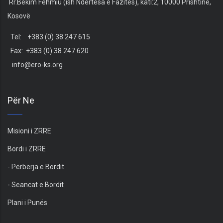
Rr.Bekim Fehmiu (ish Ndërtesa e Fazitës), kati:2, 10000 Prishtinë,
Kosovë
Tel: +383 (0) 38 247 615
Fax: +383 (0) 38 247 620
info@ero-ks.org
Për Ne
Misioni i ZRRE
Bordi i ZRRE
- Përbërja e Bordit
- Seancat e Bordit
Plani i Punës