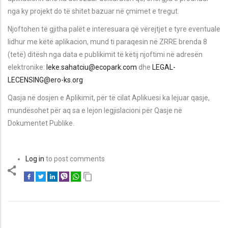
nga ky projekt do të shitet bazuar në çmimet e tregut.
Njoftohen të gjitha palët e interesuara që vërejtjet e tyre eventuale
lidhur me këtë aplikacion, mund ti paraqesin në ZRRE brenda 8
(tetë) ditësh nga data e publikimit të këtij njoftimi në adresën
elektronike:
leke.sahatciu@ecopark.com
dhe
LEGAL-
LECENSING@ero-ks.org
Qasja në dosjen e Aplikimit, për të cilat Aplikuesi ka lejuar qasje,
mundësohet për aq sa e lejon legjislacioni për Qasje në
Dokumentet Publike.
Log in
to post comments