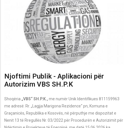
Njoftimi Publik - Aplikacioni për
Autorizim VBS SH.P.K
Shoqëria
„VBS“ SH.P.K.,
me numër Unik Identifikues 811159963
me adresë: Rr. „Lagjja Marigona Rezidence“ pn, Komuna e
Graçanic
ës,
Republika e Kosovës, në përputhje me dispozitat e
Nenit 13 të Rregullës Nr. 03/2022 për Procedurën e Autorizimit për
Ndërtimin e Projekteve të Energjisë, me datë 15.06.2026 ka