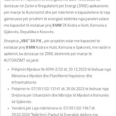
dorëzuar në Zyrën e Rregullatorit për Energji (ZRRE) aplikacionin
për marrje të Autorizimit dhe për ndërtimin e kapaciteteve të reja
gjeneruese për prodhim të energjisë elektrike nga panelet solare
me kapacitet të instaluar prej
8 MW
ZK
Kodra e Hutit
, Komuna e
Gjakov
ës
,
Republika e Kosovës.
Shoqëria
„VBS“ SH.P.K.,
për projektin solar
me kapacitet të
instaluar prej
8 MW
Kodra e Hutit
, Komuna e Gjakov
ës
, me rastin e
aplikimit, ka dorëzuar në ZRRE dëshmitë për marrje të
AUTORIZIMT siç janë
:
Pëlqimin Mjedisor Nr.4099-2/23 dt. 20.12.2023 të lëshuar nga
Ministria e Mjedisit dhe Planifikimit Hapësinor dhe
Infrastrukturës.
P
ëlqimin nr. 07/351/02-13141 dt. 30.06.2023 të lëshuar nga
Drejtoria për Urbanizëm dhe Mbrojtje të Mjedisit e Komunës
së Gjakovës.
Vendimi p
ër Leje ndërtimore nr. 07/351/02-1967 dt.
29.02.2024 “Ndërtimi i Parkut të Energjisë diellore me