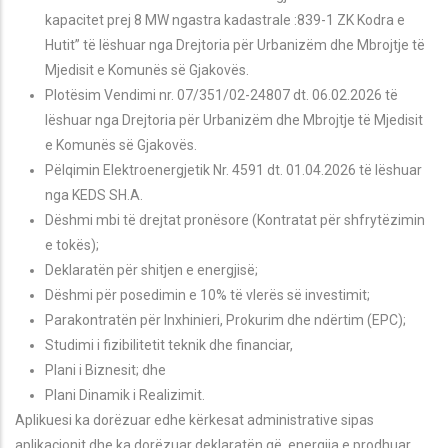
kapacitet prej 8 MW ngastra kadastrale :839-1 ZK Kodra e
Hutit” të lëshuar nga Drejtoria për Urbanizëm dhe Mbrojtje të
Mjedisit e Komunës së Gjakovës.
Plotësim Vendimi nr. 07/351/02-24807 dt. 06.02.2026 të
lëshuar nga Drejtoria për Urbanizëm dhe Mbrojtje të Mjedisit
e Komunës së Gjakovës.
Pëlqimin Elektroenergjetik Nr. 4591 dt. 01.04.2026 të lëshuar
nga KEDS SH.A.
Dëshmi mbi të drejtat pronësore (Kontratat për shfrytëzimin
e tokës);
Deklaratën për shitjen e energjisë;
D
ëshmi
për posedimin e 10% të vlerës së investimit;
Parakontrat
ën për Inxhinieri, Prokurim dhe ndërtim (EPC);
Studimi i fizibilitetit teknik dhe financiar,
Plani i Biznesit; dhe
Plani Dinamik i Realizimit.
Aplikuesi ka dorëzuar edhe kërkesat administrative sipas
aplikacionit dhe ka dorëzuar deklaratën që, energjia e prodhuar