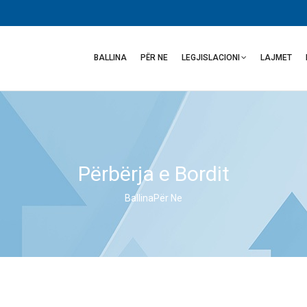
Main
navigation
BALLINA
PËR NE
LEGJISLACIONI
LAJMET
Përbërja e Bordit
Ballina
Për Ne
Breadcrumb