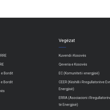
Vegëzat
 ZRRE
Kuvendi i Kosovës
RRE
Qeveria e Kosovës
 e Bordit
EC (Komuniteti i energjisë)
 e Bordit
CEER (Këshilli i Rregullatorëve Ev
Energjisë)
unës
ERRA (Asociacioni i Rregullatorë
të Energjisë)