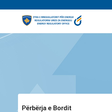
Skip
to
main
content
Përbërja e Bordit