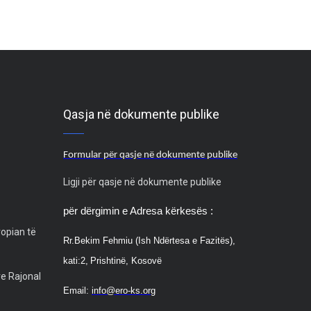
Qasja në dokumente publike
Formular për qasje në dokumente publike
Ligji për qasje në dokumente publike
për dërgimin e Adresa kërkesës :
ropian të
Rr.
Bekim Fehmiu (Ish Ndërtesa e Fazitës),
kati:2,
Prishtinë, Kosovë
ve Rajonal
Email:
info@ero-ks.org