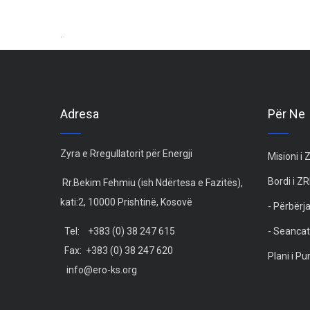
.
Adresa
Për Ne
Zyra e Rregullatorit për Energji
Misioni i
Bordi i Z
Rr.Bekim Fehmiu (ish Ndërtesa e Fazitës),
kati:2, 10000 Prishtinë, Kosovë
- Përbërja
Tel: +383 (0) 38 247 615
- Seancat
Fax: +383 (0) 38 247 620
Plani i P
info@ero-ks.org