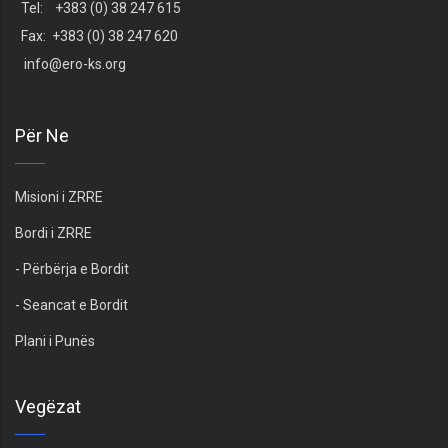
Tel: +383 (0) 38 247 615
Fax: +383 (0) 38 247 620
info@ero-ks.org
Për Ne
Misioni i ZRRE
Bordi i ZRRE
- Përbërja e Bordit
- Seancat e Bordit
Plani i Punës
Vegëzat