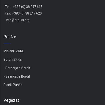
Tel: +383 (0) 38 247 615
Fax: +383 (0) 38 247 620
info@ero-ks.org
Për Ne
Misioni i ZRRE
Bordi i ZRRE
- Përbërja e Bordit
- Seancat e Bordit
Plani i Punës
Vegëzat