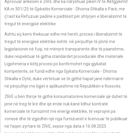
Aprovuar ankesën e ZRrE dhe ka ndryshuar pikën IV të Aktgjykimit
KA.nr.301/25 të Gjykatës Komerciale - Dhoma Shkalla e Parë, me
ç’rast ka Refuzuar padinë e paditësit për shtyrjen e liberalizimit të
tregut të energjisë elektrike.
Ashtu siç kemi theksuar edhe më herët, procesi i liberalizimit të
tregut të energjisë elektrike është në përputhje të plotë me
legjislacionin në fuqi, në mënyrë transparente dhe të paanshme,
duke respektuar të gjitha standardet procedurale dhe materiale
.
Ligjshmëria e këtij procesi po konfirmohet nga gjykatat
kompetente, së fundi edhe nga Gjykata Komerciale - Dhoma
Shkalla e Dytë, duke vërtetuar se të gjithë hapat janë ndërmarrë
në përputhje me ligjet e aplikueshme në Republikën e Kosovës.
ZRrE u bën thirrje të gjithë konsumatorëve komercialë që duhet të
jenë në treg të lirë dhe që ende nuk kanë lidhur kontratë
komerciale të furnizimit me energji elektrike, të veprojnë pa
vonesë dhe të zgjedhin një nga furnizuesit e licencuar të publikuar
në faqen zyrtare të ZRrE, sepse nga data e 16.08.2025