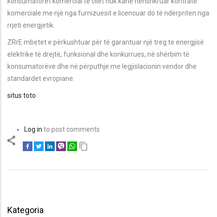
konsumatorët komercial të cilët nuk kanë nënshkruar kontratë
komerciale me një nga furnizuesit e licencuar do të ndërpriten nga
rrjeti energjetik.
ZRrE mbetet e përkushtuar për të garantuar një treg te energjisë
elektrike të drejtë, funksional dhe konkurrues, në shërbim të
konsumatorëve dhe në përputhje me legjislacionin vendor dhe
standardet evropiane
.
situs toto
Log in
to post comments
Kategoria