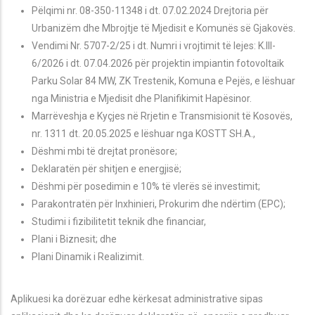
Pëlqimi nr. 08-350-11348 i dt. 07.02.2024 Drejtoria për
Urbanizëm dhe Mbrojtje të Mjedisit e Komunës së Gjakovës.
Vendimi Nr. 5707-2/25 i dt. Numri i vrojtimit t
ë lejes: K.III-
6/2026 i dt. 07.04.2026 për projektin impiantin fotovoltaik
Parku Solar 84 MW, ZK Trestenik, Komuna e Pejës, e lëshuar
nga Ministria e Mjedisit dhe Planifikimit Hapësinor.
Marrëveshja e Kyçjes n
ë Rrjetin e Transmisionit të Kosovës,
nr. 1311 dt. 20.05.2025 e lëshuar nga KOSTT SH.A.,
Dëshmi mbi të drejtat pronësore;
Deklaratën për shitjen e energjisë;
D
ëshmi
për posedimin e 10% të vlerës së investimit;
Parakontrat
ën për Inxhinieri, Prokurim dhe ndërtim (EPC);
Studimi i fizibilitetit teknik dhe financiar,
Plani i Biznesit; dhe
Plani Dinamik i Realizimit.
Aplikuesi ka dorëzuar edhe kërkesat administrative sipas