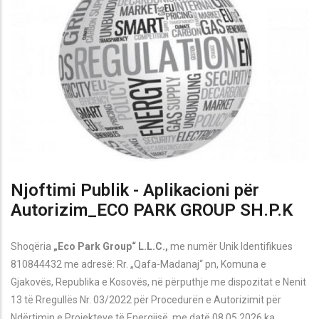
Njoftimi Publik - Aplikacioni për
Autorizim_ECO PARK GROUP SH.P.K
Shoqëria
„Eco Park Group“ L.L.C.,
me numër Unik Identifikues
810844432 me adresë: Rr. „Qafa-Madanaj“ pn, Komuna e
Gjakov
ës,
Republika e Kosovës, në përputhje me dispozitat e Nenit
13 të Rregullës Nr. 03/2022 për Procedurën e Autorizimit për
Ndërtimin e Projekteve të Energjisë, me datë 08.05.2026 ka