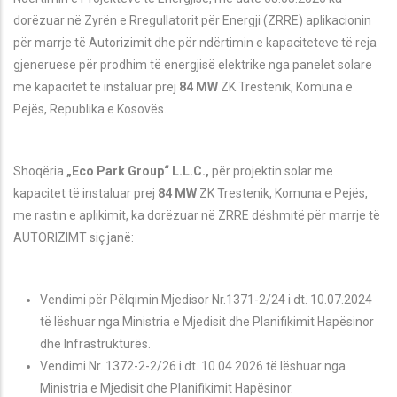
dorëzuar në Zyrën e Rregullatorit për Energji (ZRRE) aplikacionin
për marrje të Autorizimit dhe për ndërtimin e kapaciteteve të reja
gjeneruese për prodhim të energjisë elektrike nga panelet solare
me kapacitet të instaluar prej
84 MW
ZK
Trestenik
, Komuna e
Pej
ë
s
,
Republika e Kosovës.
Shoqëria
„Eco Park Group“ L.L.C.,
për projektin solar
me
kapacitet të instaluar prej
84 MW
ZK
Trestenik
, Komuna e Pej
ës
,
me rastin e aplikimit, ka dorëzuar në ZRRE dëshmitë për marrje të
AUTORIZIMT siç janë
:
Vendimi p
ër
Pëlqimin Mjedisor Nr.1371-2/24 i dt. 10.07.2024
të lëshuar nga Ministria e Mjedisit dhe Planifikimit Hapësinor
dhe Infrastrukturës.
Vendimi Nr. 1372-2-2/26 i dt. 10.04.2026 të lëshuar nga
Ministria e Mjedisit dhe Planifikimit Hapësinor.