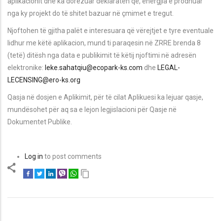
aplikacionit dhe ka dorëzuar deklaratën që, energjia e prodhuar
nga ky projekt do të shitet bazuar në çmimet e tregut.
Njoftohen të gjitha palët e interesuara që vërejtjet e tyre eventuale
lidhur me këtë aplikacion, mund ti paraqesin në ZRRE brenda 8
(tetë) ditësh nga data e publikimit të këtij njoftimi në adresën
elektronike:
leke.sahatqiu@ecopark-ks.com
dhe
LEGAL-
LECENSING@ero-ks.org
Qasja në dosjen e Aplikimit, për të cilat Aplikuesi ka lejuar qasje,
mundësohet për aq sa e lejon legjislacioni për Qasje në
Dokumentet Publike.
Log in
to post comments