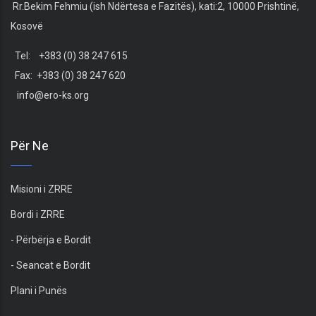
Rr.Bekim Fehmiu (ish Ndërtesa e Fazitës), kati:2, 10000 Prishtinë,
Kosovë
Tel: +383 (0) 38 247 615
Fax: +383 (0) 38 247 620
info@ero-ks.org
Për Ne
Misioni i ZRRE
Bordi i ZRRE
- Përbërja e Bordit
- Seancat e Bordit
Plani i Punës