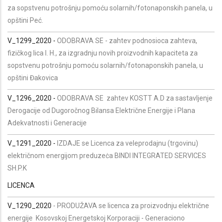
za sopstvenu potrošnju pomoću solarnih/fotonaponskih panela, u
opštini Peć.
V_1299_2020 -
ODOBRAVA SE - zahtev podnosioca zahteva,
fizičkog lica I. H., za izgradnju novih proizvodnih kapaciteta za
sopstvenu potrošnju pomoću solarnih/fotonaponskih panela, u
opštini Đakovica
V_1296_2020 -
ODOBRAVA SE zahtev KOSTT A.D za sastavljenje
Derogacije od Dugoročnog Bilansa Električne Energije i Plana
Adekvatnosti i Generacije
V_1291_2020 -
IZDAJE se Licenca za veleprodajnu (trgovinu)
električnom energijom preduzeċa BINDI INTEGRATED SERVICES
SH.P.K
LICENCA
V_1290_2020
- PRODUŽAVA se licenca za proizvodnju električne
energije Kosovskoj Energetskoj Korporaciji - Generaciono