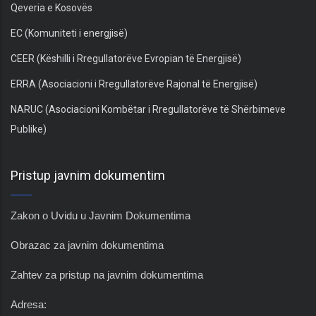
Qeveria e Kosovës
EC (Komuniteti i energjisë)
CEER (Këshilli i Rregullatorëve Evropian të Energjisë)
ERRA (Asociacioni i Rregullatorëve Rajonal të Energjisë)
NARUC (Asociacioni Kombëtar i Rregullatorëve të Shërbimeve
Publike)
Pristup javnim dokumentim
Zakon o Uvidu u Javnim Dokumentima
Obrazac za javnim dokumentima
Zahtev za pristup na javnim dokumentima
Adresa: