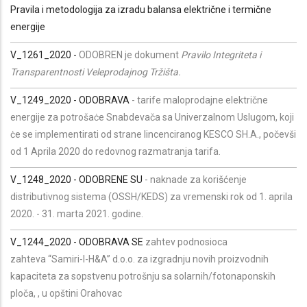
Pravila i metodologija za izradu balansa električne i termične
energije
V_1261_2020
-
ODOBREN je dokument
Pravilo Integriteta i
Transparentnosti Veleprodajnog Tržišta.
V_1249_2020 - ODOBRAVA
- tarife maloprodajne električne
energije za potrošaċe Snabdevača sa Univerzalnom Uslugom, koji
ċe se implementirati od strane lincenciranog KESCO SH.A., počevši
od 1 Aprila 2020 do redovnog razmatranja tarifa.
V_1248_2020 - ODOBRENE SU
- naknade za korišćenje
distributivnog sistema (OSSH/KEDS) za vremenski rok od 1. aprila
2020. - 31. marta 2021. godine.
V_1244_2020 - ODOBRAVA SE
zahtev podnosioca
zahteva “Samiri-I-H&A” d.o.o. za izgradnju novih proizvodnih
kapaciteta za sopstvenu potrošnju sa solarnih/fotonaponskih
ploča, , u opštini Orahovac