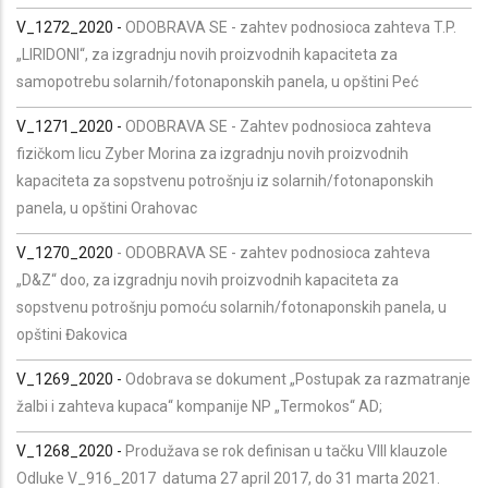
V_1272_2020 -
ODOBRAVA SE
- zahtev podnosioca zahteva T.P.
„LIRIDONI“, za izgradnju novih proizvodnih kapaciteta za
samopotrebu solarnih/fotonaponskih panela,
u opštini Peć
V_1271_2020 -
ODOBRAVA SE
- Zahtev podnosioca zahteva
fizičkom licu Zyber Morina za izgradnju novih proizvodnih
kapaciteta za sopstvenu potrošnju iz solarnih/fotonaponskih
panela, u opštini Orahovac
V_1270_2020
-
ODOBRAVA SE
- zahtev podnosioca zahteva
„D&Z“ doo, za izgradnju novih proizvodnih kapaciteta za
sopstvenu potrošnju pomoću solarnih/fotonaponskih panela, u
opštini Đakovica
V_1269_2020 -
Odobrava se dokument „
Postupak za razmatranje
žalbi i zahteva kupaca“ kompanije NP „Termokos“ AD;
V_1268_2020
-
Produžava se rok definisan u tačku VIII klauzole
Odluke V_916_2017 datuma 27 april 2017, do 31 marta 2021.