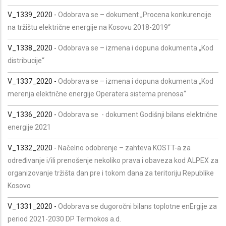
V_1339_2020 -
Odobrava se – dokument „Procena konkurencije
na tržištu električne energije na Kosovu 2018-2019“
V_1338_2020 -
Odobrava se – izmena i dopuna dokumenta „Kod
distribucije“
V_1337_2020 -
Odobrava se – izmena i dopuna dokumenta „Kod
merenja električne energije Operatera sistema prenosa“
V_1336_2020 -
Odobrava se - dokument Godišnji bilans električne
energije 2021
V_1332_2020 -
Načelno odobrenje – zahteva KOSTT-a za
određivanje i/ili prenošenje nekoliko prava i obaveza kod ALPEX za
organizovanje tržišta dan pre i tokom dana za teritoriju Republike
Kosovo
V_1331_2020 -
Odobrava se dugoročni bilans toplotne enErgije za
period 2021-2030 DP Termokos a.d.