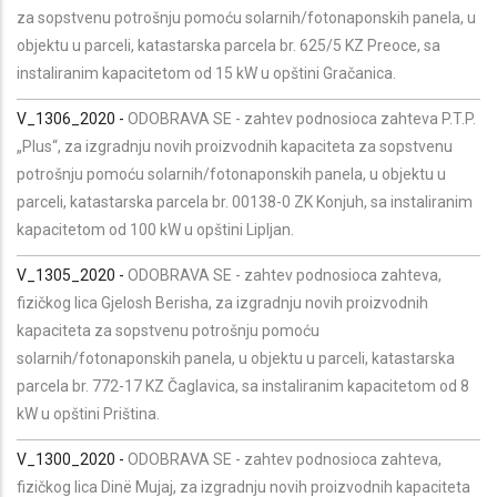
za sopstvenu potrošnju pomoću solarnih/fotonaponskih panela, u
objektu u parceli, katastarska parcela br. 625/5 KZ Preoce, sa
instaliranim kapacitetom od 15 kW u opštini Gračanica.
V_1306_2020 -
ODOBRAVA SE - zahtev podnosioca zahteva P.T.P.
„Plus“, za izgradnju novih proizvodnih kapaciteta za sopstvenu
potrošnju pomoću solarnih/fotonaponskih panela, u objektu u
parceli, katastarska parcela br. 00138-0 ZK Konjuh, sa instaliranim
kapacitetom od 100 kW u opštini Lipljan.
V_1305_2020 -
ODOBRAVA SE - zahtev podnosioca zahteva,
fizičkog lica Gjelosh Berisha, za izgradnju novih proizvodnih
kapaciteta za sopstvenu potrošnju pomoću
solarnih/fotonaponskih panela, u objektu u parceli, katastarska
parcela br. 772-17 KZ Čaglavica, sa instaliranim kapacitetom od 8
kW u opštini Priština.
V_1300_2020 -
ODOBRAVA SE - zahtev podnosioca zahteva,
fizičkog lica Dinë Mujaj, za izgradnju novih proizvodnih kapaciteta