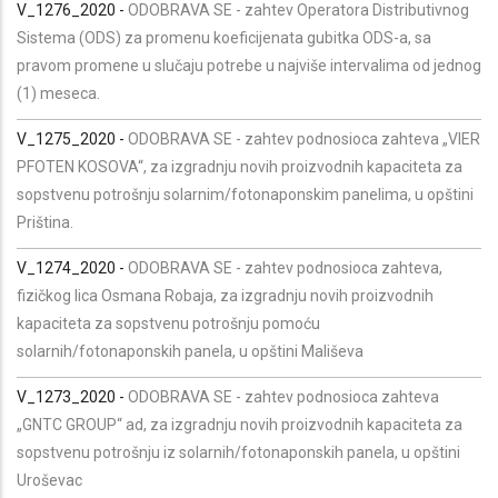
V_1276_2020 -
ODOBRAVA SE - zahtev Operatora Distributivnog
Sistema (ODS) za promenu koeficijenata gubitka ODS-a, sa
pravom promene u slučaju potrebe u najviše intervalima od jednog
(1) meseca.
V_1275_2020 -
ODOBRAVA SE - zahtev podnosioca zahteva „VIER
PFOTEN KOSOVA“, za izgradnju novih proizvodnih kapaciteta za
sopstvenu potrošnju solarnim/fotonaponskim panelima, u opštini
Priština.
V_1274_2020 -
ODOBRAVA SE
- zahtev podnosioca zahteva,
fizičkog lica Osmana Robaja, za izgradnju novih proizvodnih
kapaciteta za sopstvenu potrošnju pomoću
solarnih/fotonaponskih panela, u opštini Mališeva
V_1273_2020 -
ODOBRAVA SE
- zahtev podnosioca zahteva
„GNTC GROUP“ ad, za izgradnju novih proizvodnih kapaciteta za
sopstvenu potrošnju iz solarnih/fotonaponskih panela, u opštini
Uroševac