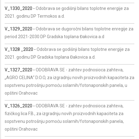
V_1330_2020 -
Odobrava se godišnji bilans toplotne energije za
2021. godinu DP Termokos a.d.
V_1329_2020 -
Odobrava se dugoročni bilans toplotne enregije za
period 2021-2030 DP Gradska toplana Đakovica a.d
V_1328 _2020 -
Odobrava se godišnji bilans toplotne energije za
2021. godinu DP Gradska toplana Đakovica a.d.
V_1327_2020 -
ODOBRAVA SE - zahtev podnosioca zahteva,
„AGRO CELINA“ D.O.O, za izgradnju novih proizvodnih kapaciteta za
sopstvenu potrošnju pomoću solarnih/fotonaponskih panela, u
opštini Orahovac
V_1326_2020 -
ODOBRAVA SE - zahtev podnosioca zahteva,
fizičkog lica F.B., za izgradnju novih proizvodnih kapaciteta za
sopstvenu potrošnju pomoću solarnih/fotonaponskih panela,
opštini Orahovac