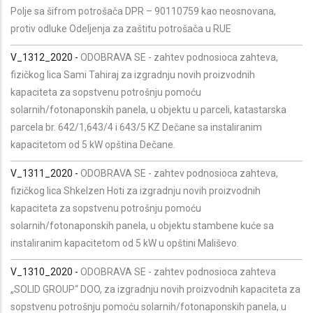
Polje sa šifrom potrošača DPR – 90110759 kao neosnovana,
protiv odluke Odeljenja za zaštitu potrošača u RUE
V_1312_2020 -
ODOBRAVA SE - zahtev podnosioca zahteva,
fizičkog lica Sami Tahiraj za izgradnju novih proizvodnih
kapaciteta za sopstvenu potrošnju pomoću
solarnih/fotonaponskih panela, u objektu u parceli, katastarska
parcela br. 642/1,643/4 i 643/5 KZ Dečane sa instaliranim
kapacitetom od 5 kW opština Dečane.
V_1311_2020 -
ODOBRAVA SE - zahtev podnosioca zahteva,
fizičkog lica Shkelzen Hoti za izgradnju novih proizvodnih
kapaciteta za sopstvenu potrošnju pomoću
solarnih/fotonaponskih panela, u objektu stambene kuće sa
instaliranim kapacitetom od 5 kW u opštini Mališevo.
V_1310_2020 -
ODOBRAVA SE - zahtev podnosioca zahteva
„SOLID GROUP“ DOO, za izgradnju novih proizvodnih kapaciteta za
sopstvenu potrošnju pomoću solarnih/fotonaponskih panela, u