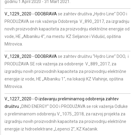
godinu 1 April 2020 - 31 Mart 2021.
V_1229_2020 -
ODOBRAVA
se zahtev društva „Hydro Line” DOO i
PRODUŽAVA se rok važenja Odobrenja V_890_2017, za izgradnju
novih proizvodnih kapaciteta za proizvodnju električne energije od
vode, HE „Albaniku 4”, na mestu KZ Seljance i Vidušić, opština
Mitrovica.
V_1228_2020 - ODOBRAVA
se zahtev društvu “Hydro Line” DOO, i
PRODUŽAVA SE rok važenja za odobrenje V_889_2017, za
izgradnju novih proizvodnih kapaciteta za proizvodnju električne
energije iz vode, HE „Albaniku 1“, na lokaciji KZ Vlahinje, opština
Mitrovica.
V_1227_2020 - O izdavanju preliminarnog odobrenja zahtev
društvu
„DINO ENERGY” DOO i PRODUŽAVA se rok važenja Odluke
o preliminarnom odobrenju V_1075_2018, za razvoj projekta za
izgradnju novih proizvodnih kapaciteta za proizvodnju električne
energije iz hidroelektrane „Lepenci 2”, KZ Kačanik.