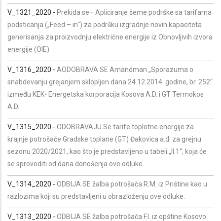
V_1321_2020 -
Prekida se– Apliciranje šeme podrške sa tarifama
podsticanja („Feed – in“) za podršku izgradnje novih kapaciteta
generisanja za proizvodnju električne energije iz Obnovljivih izvora
energije (OIE)
V_1316_2020 -
AODOBRAVA SE Amandman „Sporazuma o
snabdevanju grejanjem sklopljen dana 24.12.2014. godine, br. 252“
između KEK- Energetska korporacija Kosova A.D. i GT Termokos
A.D.
V_1315_2020 -
ODOBRAVAJU Se tarife toplotne energije za
krajnje potrošače Gradske toplane (GT) Đakovica a.d. za grejnu
sezonu 2020/2021, kao što je predstavljeno u tabeli „II.1“, koja će
se sprovoditi od dana donošenja ove odluke.
V_1314_2020 -
ODBIJA SE žalba potrošača R.M. iz Prištine kao u
razlozima koji su predstavljeni u obrazloženju ove odluke.
V_1313_2020 -
ODBIJA SE žalba potrošača F.I. iz opštine Kosovo