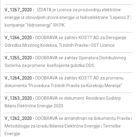
V_1267_2020
-
IZDATA je Licenca za proizvodnju električne
energije iz obnovljivih izvora energije iz hidroelektrane "Lepenci 3",
kompanije "Hidroenergji" SH.PK
V_1266_2020
-
ODOBRAVA se zahtev KOSTT AD za Derogacije
Odredba Mrežnog Kodeksa, Tržišnih Pravila i OST Licence
V_1265_2020
-
ODOBRAVA se zahtev Operatora Distributivnog
Sistema za promene koeficijenta gubitka ODS.
V_1264_2020
-
ODOBRAVA se zahtev KOSTT AD za promenu
dokumenta “Procedura Tržišnih Pravila za Korekciju Merenja“
V_1263_2020
-
ODOBRAVA se dokument Revidirani Godišnji
Bilans Električne Energije 2020
V_1262_2020
-
ODOBRAVA se amandman na dokumentu Pravila i
Metodologija za Izradu Bilansa Električne Energije i Termičke
Energije