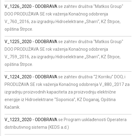
V_1226_2020 - ODOBRAVA
se zahtev društva "Matkos Group"
DOO PRODUŽAVA SE rok važenja Konačnog odobrenja
V_760_2016, za izgradnju Hidroelektrane „Sharri“, KZ Štrpce,
opština Štrpce.
V_1225_2020 - ODOBRAVA
se zahtev društva "Matkos Group"
DOO PRODUŽAVA SE rok važenja Konačnog odobrenja
V_759_2016, za izgradnju Hidroelektrane „Sharri“, KZ Štrpce,
opština Štrpce.
V_1224_2020 - ODOBRAVA
se zahtev društva “2 Korriku” DOO, i
PRODUŽAVA SE rok važenja Konačnog odobrenja V_880_2017 za
izgradnju proizvodnih kapaciteta za proizvodnju električne
energije iz Hidroelektrane “Soponica”, KZ Doganaj, Opština
Kačanik.
V_1223_2020 -
ODOBRAVA
se Program usklađenosti Operatera
distributivnog sistema (KEDS a.d.)