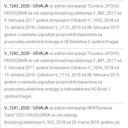
V_1243_2020 - USVAJA
se zahtev kompanije “Eurokos JH”DOO,
PRODUŽAVA se rok važenja Konačnog odobrenja V_882_2017 od
9. februara 2017. godine Izmijenjeno Odlukom V_1055_2018 od
15. oktobra 2018. i Odlukom V_1115_2019 od 28. februara 2019.
godine o nastavku izgradnje proizvodnih kapaciteta za
proizvodnju električne energije iz HE Restelica 3, opština Dragaš
V_1242_2020 - USVAJA
se zahtev kompanije “Eurokos JH”DOO,
PRODUŽAVA se rok važenja Konačnog odobrenja V_881_2017 od
9. februara 2017. godine Izmijenjeno Odlukom V_1054_2018 od
15. oktobra 2018. i Odlukom V_1114_2019 od 28. februara 2019.
godine o nastavku izgradnje proizvodnih kapaciteta za
proizvodnju električne energije iz hidroelektrane HC Brodi 1,
opština Dragaš
V_1241_2020 - USVAJA
se zahtev kompanije NPN“Renelual
Tahiri” DOO i PRODUŽAVA se rok važenja
Konačnog odobrenja V_923_2018 od 29. marta 2018. godine, za