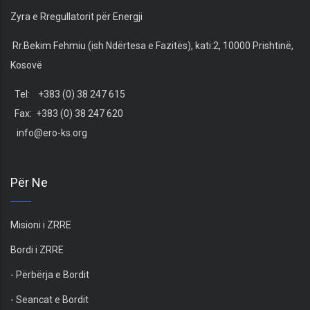
Zyra e Rregullatorit për Energji
Rr.Bekim Fehmiu (ish Ndërtesa e Fazitës), kati:2, 10000 Prishtinë,
Kosovë
Tel: +383 (0) 38 247 615
Fax: +383 (0) 38 247 620
info@ero-ks.org
Për Ne
Misioni i ZRRE
Bordi i ZRRE
- Përbërja e Bordit
- Seancat e Bordit