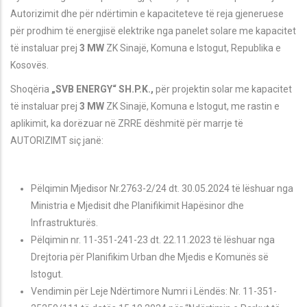
Autorizimit dhe për ndërtimin e kapaciteteve të reja gjeneruese
për prodhim të energjisë elektrike nga panelet solare me kapacitet
të instaluar prej
3 MW
ZK
Sinaj
ë
, Komuna e Istogut
,
Republika e
Kosovës.
Shoqëria
„SVB ENERGY“ SH.P.K.,
për projektin solar
me kapacitet
të instaluar prej
3 MW
ZK
Sinaj
ë
, Komuna e Istogut
, me rastin e
aplikimit, ka dorëzuar në ZRRE dëshmitë për marrje të
AUTORIZIMT siç janë
:
Pëlqimin Mjedisor Nr.2763-2/24 dt. 30.05.2024 të lëshuar nga
Ministria e Mjedisit dhe Planifikimit Hapësinor dhe
Infrastrukturës.
P
ëlqimin
nr. 11-351-241-23 dt. 22.11.2023 të lëshuar nga
Drejtoria p
ër Planifikim Urban dhe Mjedis e
Komunës së
Istogut.
Vendimin për Leje Ndërtimore Numri i L
ëndës
: Nr. 11-351-