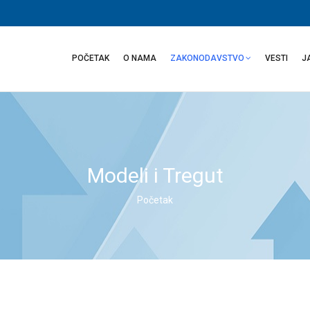
Main
navigation
POČETAK
O NAMA
ZAKONODAVSTVO
VESTI
J
Modeli i Tregut
Početak
Breadcrumb