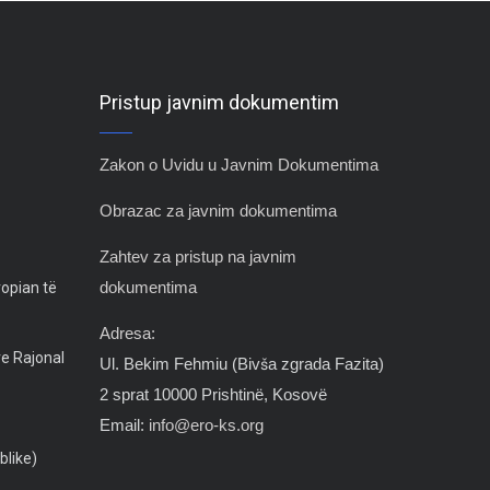
Pristup javnim dokumentim
Zakon o Uvidu u Javnim Dokumentima
Obrazac za javnim dokumentima
Zahtev za pristup na javnim
ropian të
dokumentima
Adresa:
ve Rajonal
Ul. Bekim Fehmiu (Biv
š
a zgrada Fazita)
2 sprat 10000 Prishtinë, Kosovë
Email:
info@ero-ks.org
blike)