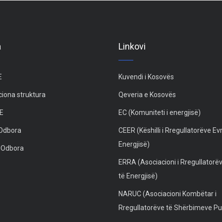
a
Linkovi
E
Kuvendi i Kosovës
iona struktura
Qeveria e Kosovës
E
EC (Komuniteti i energjisë)
 Odbora
CEER (Këshilli i Rregullatorëve Ev
Energjisë)
e Odbora
ERRA (Asociacioni i Rregullatorë
të Energjisë)
NARUC (Asociacioni Kombëtar i
Rregullatorëve të Shërbimeve Pu