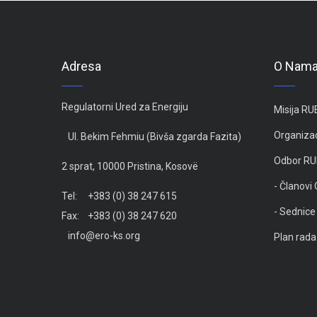
Adresa
O Nam
Regulatorni Ured za Energiju
Misija RU
Organizac
Ul. Bekim Fehmiu (Bivša zgarda Fazita)
Odbor RU
2 sprat, 10000 Pristina, Kosovë
- Članovi
Tel: +383 (0) 38 247 615
- Sednic
Fax: +383 (0) 38 247 620
info@ero-ks.org
Plan rada