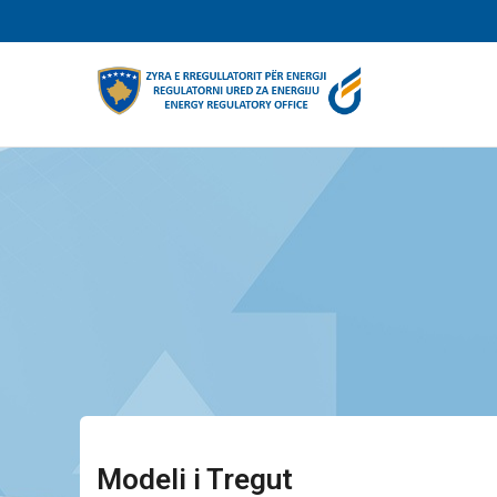
Skip
to
main
content
Modeli i Tregut