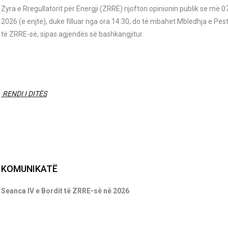
Zyra e Rregullatorit për Energji (ZRRE) njofton opinionin publik se më 0
2026 (e enjte), duke filluar nga ora 14:30, do të mbahet Mbledhja e Pest
të ZRRE-së, sipas agjendës së bashkangjitur.
RENDI I DITËS
KOMUNIKATË
Seanca IV e Bordit të ZRRE-së në 2026