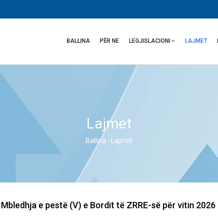
Main
navigation
BALLINA
PËR NE
LEGJISLACIONI
LAJMET
Lajmet
Ballina
-
Lajmet
Breadcrumb
Mbledhja e pestë (V) e Bordit të ZRRE-së për vitin 2026