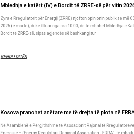
Mbledhja e katërt (IV) e Bordit të ZRRE-së për vitin 202
Zyra e Rregullatorit për Energji (ZRRE) njofton opinionin publik se më 0
2026 (e martë), duke filluar nga ora 10:00, do të mbahet Mbledhja e Kat
Bordit të ZRRE-së, sipas agjendës së bashkangjitur.
RENDI I DITËS
Kosova pranohet anëtare me të drejta të plota në ERR
Në Asamblenë e Përgjithshme të Asosacionit Rajonal të Rregullatorëve
Energjisë – (Energy Regulators Regional Association - ERRA), të mbajt