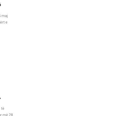
6
5 maj
ërt e
A
 të
ur më 28