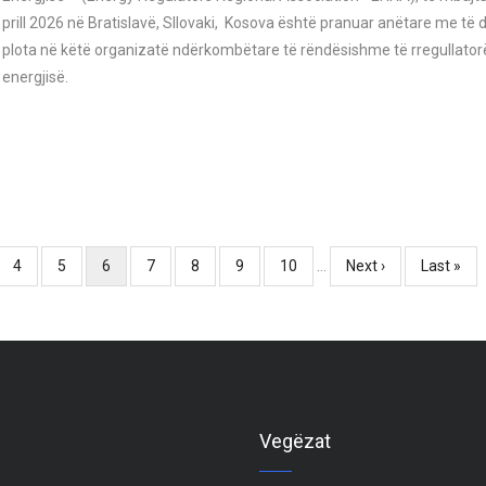
prill 2026 në Bratislavë, Sllovaki, Kosova është pranuar anëtare me të d
plota në këtë organizatë ndërkombëtare të rëndësishme të rregullator
energjisë.
e
Page
4
Page
5
Current
6
Page
7
Page
8
Page
9
Page
10
…
Next
Next ›
Last
Last »
page
page
page
Vegëzat