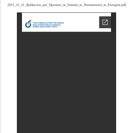
2011_11_11_Aplikacion_per_Operator_te_Sistemit_te_Transmisionit_te_Energjise.pdf