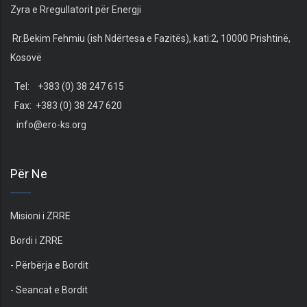
Zyra e Rregullatorit për Energji
Rr.Bekim Fehmiu (ish Ndërtesa e Fazitës), kati:2, 10000 Prishtinë,
Kosovë
Tel: +383 (0) 38 247 615
Fax: +383 (0) 38 247 620
info@ero-ks.org
Për Ne
Misioni i ZRRE
Bordi i ZRRE
- Përbërja e Bordit
- Seancat e Bordit