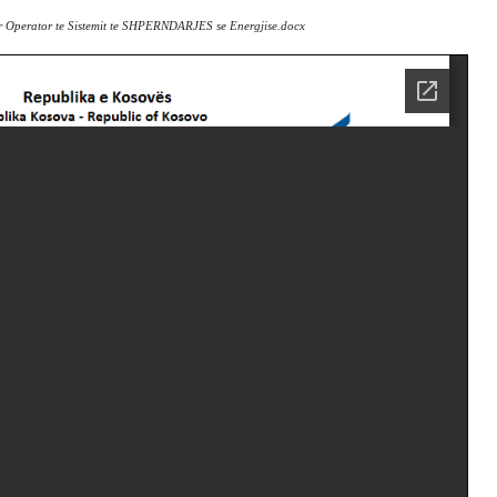
 Operator te Sistemit te SHPERNDARJES se Energjise.docx