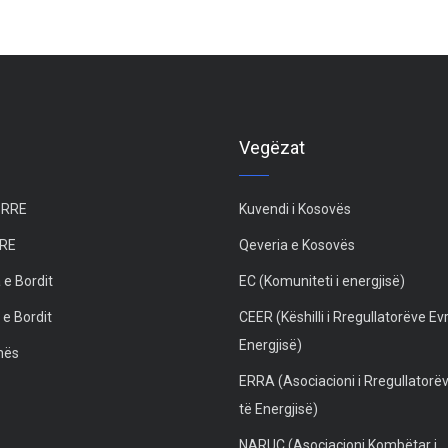
Vegëzat
 ZRRE
Kuvendi i Kosovës
RRE
Qeveria e Kosovës
 e Bordit
EC (Komuniteti i energjisë)
 e Bordit
CEER (Këshilli i Rregullatorëve Ev
Energjisë)
unës
ERRA (Asociacioni i Rregullatorë
të Energjisë)
NARUC (Asociacioni Kombëtar i