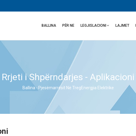
Main
navigation
BALLINA
PËR NE
LEGJISLACIONI
LAJMET
Rrjeti i Shpërndarjes - Aplikacioni
Ballina
-
Pjesëmarrësit Në Treg
Energjia Elektrike
Breadcrumb
oni