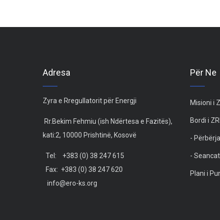
Adresa
Për Ne
Zyra e Rregullatorit për Energji
Misioni i
Bordi i Z
Rr.Bekim Fehmiu (ish Ndërtesa e Fazitës),
kati:2, 10000 Prishtinë, Kosovë
- Përbërja
Tel: +383 (0) 38 247 615
- Seancat
Fax: +383 (0) 38 247 620
Plani i P
info@ero-ks.org