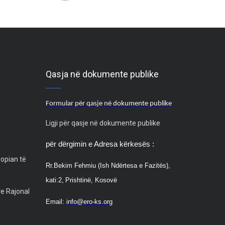
Qasja në dokumente publike
Formular për qasje në dokumente publike
Ligji për qasje në dokumente publike
për dërgimin e Adresa kërkesës :
ropian të
Rr.
Bekim Fehmiu (Ish Ndërtesa e Fazitës),
kati:2,
Prishtinë, Kosovë
ve Rajonal
Email:
info@ero-ks.org