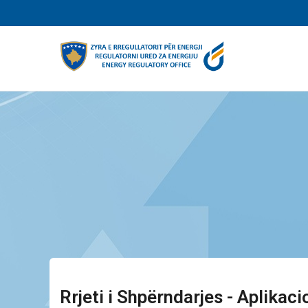
Skip
to
main
content
Rrjeti i Shpërndarjes - Aplikaci